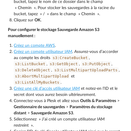
bucket, tapez le nom de ce dossier dans le champ
» Chemin ». Pour stocker les sauvegardes à la racine du
bucket, tapez » / » dans le champ » Chemin ».
Cliquez sur
OK
.
Pour configurer le stockage Sauvegarde Amazon S3
manuellement :
Créez un compte AWS
.
Créez un compte utilisateur IAM
. Assurez-vous d’accorder
s3:CreateBucket
au compte les droits
,
s3:ListBucket
s3:GetObject
s3:PutObject
,
,
,
s3:DeleteObject
s3:ListMultipartUploadParts
,
,
s3:AbortMultipartUpload
et
s3:ListAllMyBuckets
.
Créez une clé d’accès utilisateur IAM
et notez-en l’ID et le
secret dont vous aurez besoin ultérieurement.
Connectez-vous à Plesk et allez sous
Outils & Paramètres
>
Gestionnaire de sauvegardes
>
Paramètres du stockage
distant
>
Sauvegarde Amazon S3
.
Sélectionnez » J’ai créé un compte utilisateur IAM
restreint ».