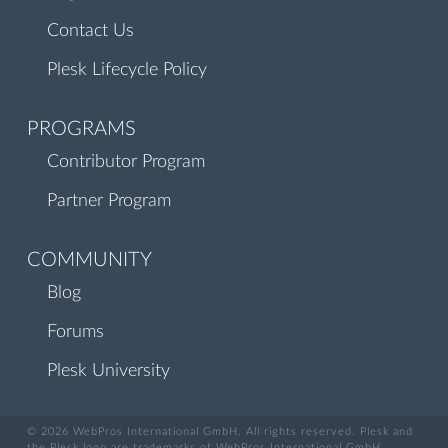
Contact Us
Plesk Lifecycle Policy
PROGRAMS
Contributor Program
Partner Program
COMMUNITY
Blog
Forums
Plesk University
© 2026 WebPros International GmbH. All rights reserved. Plesk and
the Plesk logo are trademarks of WebPros International GmbH.