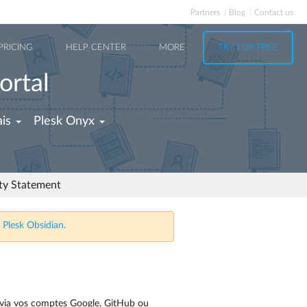
Partners
Blog
Contact us
PRICING
HELP CENTER
MORE
TRY FOR FREE
ortal
is
Plesk Onyx
ity Statement
 Plesk Obsidian.
sk via vos comptes Google, GitHub ou