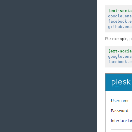
[ext-socia
google.ena
facebook.e
github.ena
Par exemple, po
[ext-socia
google.ena
facebook.e