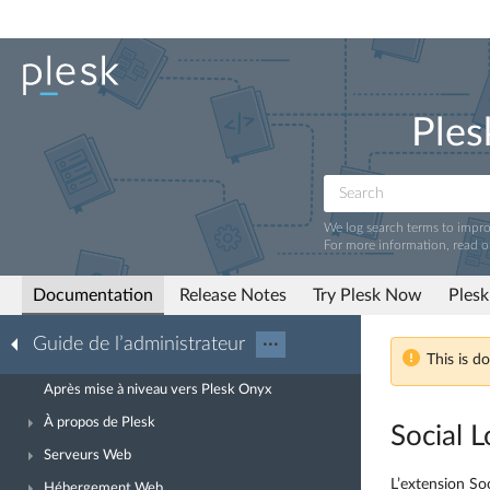
Ples
We log search terms to impr
For more information, read 
Documentation
Release Notes
Try Plesk Now
Plesk
Guide de l’administrateur
···
This is d
Après mise à niveau vers Plesk Onyx
À propos de Plesk
Social L
Serveurs Web
L’extension So
Hébergement Web