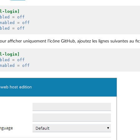
l-login]
bled
=
off
nabled
=
off
bled
=
off
ur afficher uniquement l’icône GitHub, ajoutez les lignes suivantes au fich
l-login]
bled
=
off
nabled
=
off