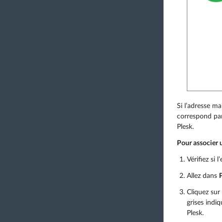
Si l’adresse m
correspond par
Plesk.
Pour associer u
Vérifiez si 
Allez dans
Cliquez sur
grises indi
Plesk.