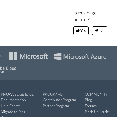
Is this page
helpful?
Yes
No
KNOWLEDGE BASE
PROGRAMS
COMMUNITY
Documentation
Contributor Program
Blog
Help Center
Partner Program
Forums
Migrate to Plesk
Plesk University