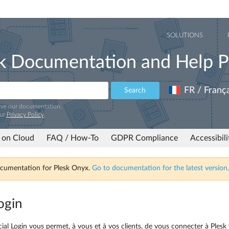
SOLUTIONS
k Documentation and Help P
FR / França
Search
ove our documentation.
our
Privacy Policy
.
 on Cloud
FAQ / How-To
GDPR Compliance
Accessibil
ocumentation for Plesk Onyx.
Go to documentation for the latest version,
ogin
cial Login vous permet, à vous et à vos clients, de vous connecter à Ple