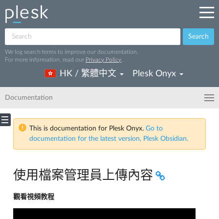
Search
We log search terms to improve our documentation.
For more information, read our
Privacy Policy
.
HK / 繁體中文
Plesk Onyx
Documentation
This is documentation for Plesk Onyx.
Go to
documentation for the latest version, Plesk Obsidian.
使用檔案管理員上傳內容
觀看視頻教程