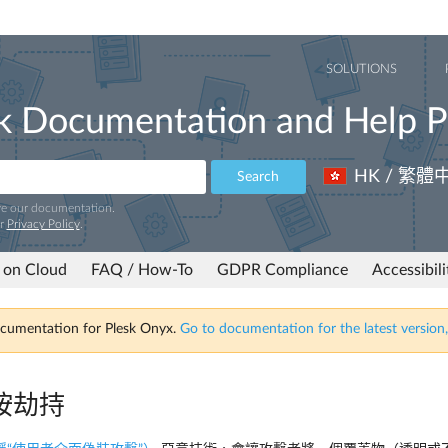
SOLUTIONS
k Documentation and Help P
HK / 繁體
Search
ve our documentation.
ur
Privacy Policy
.
 on Cloud
FAQ / How-To
GDPR Compliance
Accessibil
ocumentation for Plesk Onyx.
Go to documentation for the latest version,
按劫持