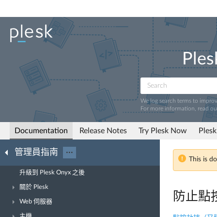
Ples
We log search terms to impro
For more information, read o
Documentation
Release Notes
Try Plesk Now
Plesk
管理員指南
···
This is d
升級到 Plesk Onyx 之後
關於 Plesk
防止點
Web 伺服器
主機