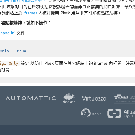
稱“使用者介面偽裝攻擊”）
惡意技術，會讓攻擊者將一個覆蓋物（透明或
。此攻擊的目的在於誘使您點按該覆蓋物而非真正需要的網頁對象。最終
在某惡意網站上於
iframes
內被打開時 Plesk 用戶則有可能被點按劫持。
esk 被點按劫持，請如下操作：
到
panel.ini
文件：
Only
=
true
iginOnly
設定 以防止 Plesk 頁面在其它網站上的 iframes 內打開。
s 內打開。