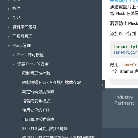
點按劫持（又
連結或圖片上
郵件
當 Plesk 
DNS
若要防止 Pl
資料庫伺服器
添加以下行
伺服器管理
Plesk 管理
[security]
sameOrigin
Plesk 許可授權
保證 Plesk 的安全
sameOr
啟用
上的 iframe
限制管理性存取
限制通過 Plesk API 進行遠端存取
設定密碼強度策略
Industry
增強的安全模式
Partners:
使用安全的 FTP
自訂處理常式策略
SSL/TLS 與共用的 IP 地址