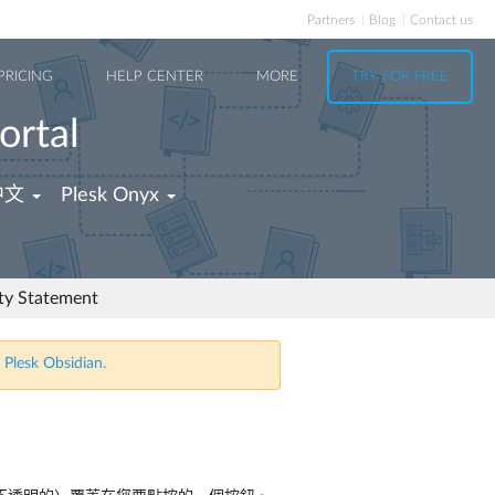
Partners
Blog
Contact us
PRICING
HELP CENTER
MORE
TRY FOR FREE
ortal
中文
Plesk Onyx
ity Statement
 Plesk Obsidian.