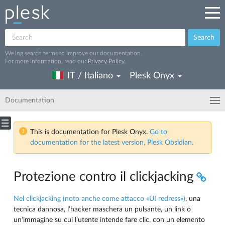
Search
We log search terms to improve our documentation.
For more information, read our
Privacy Policy
.
IT / Italiano
Plesk Onyx
Documentation
This is documentation for Plesk Onyx.
Go to
documentation for the latest version, Plesk Obsidian.
Protezione contro il clickjacking
Nel clickjacking (noto anche come attacco «UI redress»)
, una
tecnica dannosa, l’hacker maschera un pulsante, un link o
un’immagine su cui l’utente intende fare clic, con un elemento