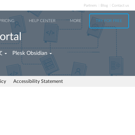
Partners
Blog
Contact us
PRICING
HELP CENTER
MORE
TRY FOR FREE
ortal
文
Plesk Obsidian
icy
Accessibility Statement
。