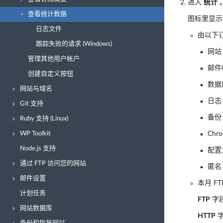
进入
统计
查看统计数据
图标里显示
日志文件
由以下
跟踪失败的请求 (Windows)
网站
管理其他用户帐户
邮件
创建自定义按钮
数据
网站与域名
日志
Git 支持
备份
Ruby 支持 (Linux)
WP Toolkit
Chr
Node.js 支持
配置
通过 FTP 访问您的网站
匿名 
邮件设置
本月 F
计划任务
FTP
字
网站数据库
HTTP
字