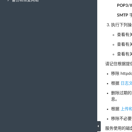
备份和恢复网站
POP3/
SMTP
执行下列操
查看有
查看有
查看有
请记住根据提
移除 htt
根据
日志
删除过期的
息。
根据
上传
移除不必
服务使用的磁