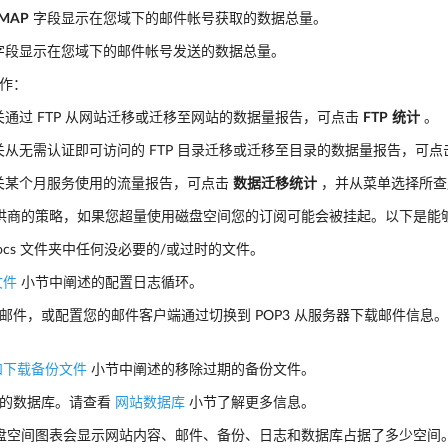
IMAP
字段显示在您域下的邮件帐号获取的数据总量。
字段显示在您域下的邮件帐号发送的数据总量。
作：
关通过 FTP 从网站迁移或迁移至网站的数据量报告，可点击
FTP
统计
。
关从无需认证即可访问的 FTP 目录迁移或迁移至目录的数据量报告，可点
关某个月服务使用的流量报告，可点击
数据迁移统计
，并从菜单选择所查
供商的策略，如果您超量使用磁盘空间您的订阅可能会被挂起。以下是能
pdocs 文件夹中任何没必要的/或过时的文件。
文件
小节中阐述的配置日志循环。
邮件，或配置您的邮件客户端通过切换到 POP3 从服务器下载邮件信息
和下载备份文件
小节中阐述的移除过期的备份文件。
要的数据库。请查看
网站数据库
小节了解更多信息。
盘空间图表会显示网站内容、邮件、备份、日志和数据库占据了多少空间