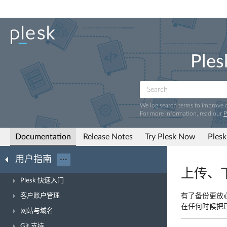
Ples
We log search terms to improve
For more information, read our
P
Documentation
Release Notes
Try Plesk Now
Plesk
用户指南
···
上传、
Plesk 快速入门
客户账户管理
有了备份更放
在任何时候把已
网站与域名
Git 支持