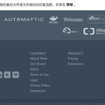
除的备份文件或文件相对应的复选框，并单击
移除
。
COMPANY
PRODUCT
About Plesk
Pricing
Our Brand
Extensions
EULA
Terms of Use
Legal
Privacy Policy
Impressum
International GmbH. All rights reserved. Plesk and the Plesk logo are trade