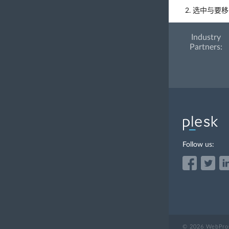
选中与要移
Industry
Partners:
Follow us:
© 2026 WebPros 