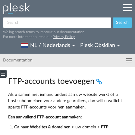
Search
We log search terms to improve our documentation.
For more information, read our
Privacy Policy
.
NL / Nederlands
Plesk Obsidian
Documentation
FTP-accounts toevoegen
Als u samen met iemand anders aan uw website werkt of u
host subdomeinen voor andere gebruikers, dan wilt u wellicht
aparte FTP-accounts voor hen aanmaken.
Een aanvullend FTP-account aanmaken:
Ga naar
Websites & domeinen
> uw domein >
FTP
.