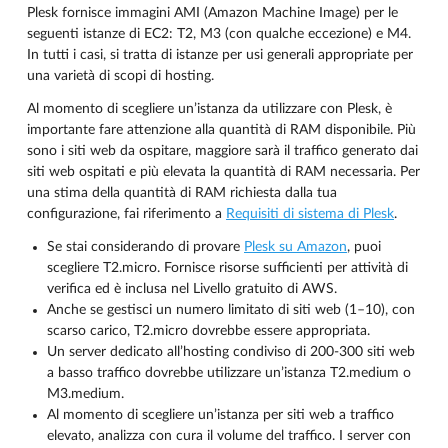
Plesk fornisce immagini AMI (Amazon Machine Image) per le
seguenti istanze di EC2: T2, M3 (con qualche eccezione) e M4.
In tutti i casi, si tratta di istanze per usi generali appropriate per
una varietà di scopi di hosting.
Al momento di scegliere un’istanza da utilizzare con Plesk, è
importante fare attenzione alla quantità di RAM disponibile. Più
sono i siti web da ospitare, maggiore sarà il traffico generato dai
siti web ospitati e più elevata la quantità di RAM necessaria. Per
una stima della quantità di RAM richiesta dalla tua
configurazione, fai riferimento a
Requisiti di sistema di Plesk
.
Se stai considerando di provare
Plesk su Amazon
, puoi
scegliere T2.micro. Fornisce risorse sufficienti per attività di
verifica ed è inclusa nel Livello gratuito di AWS.
Anche se gestisci un numero limitato di siti web (1–10), con
scarso carico, T2.micro dovrebbe essere appropriata.
Un server dedicato all’hosting condiviso di 200-300 siti web
a basso traffico dovrebbe utilizzare un’istanza T2.medium o
M3.medium.
Al momento di scegliere un’istanza per siti web a traffico
elevato, analizza con cura il volume del traffico. I server con