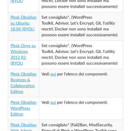
(BYOL)
resctrl, Docker non sono installati ma
possono essere installati successivamente)
Plesk Obsidian
Set consigliato*, (WordPress
su Ubuntu
Toolkit, Advisor, Let’s Encrypt, Git, l’utility
18.04 (BYOL)
resctrl, Docker non sono installati ma
possono essere installati successivamente)
Plesk Onyx su
Set consigliato*, (WordPress
Windows
Toolkit, Advisor, Let’s Encrypt, Git, l’utility
2012 R2
resctrl, Docker non sono installati ma
(BYOL)
possono essere installati successivamente)
Plesk Obsidian
Vedi
qui
per l’elenco dei componenti.
Business &
Collaboration
Edition
Plesk Obsidian
Vedi
qui
per l’elenco dei componenti.
WordPress
Edition
Plesk Obsidian
Set consigliato* (Fail2Ban, ModSecurity,
Web Admin
Firewall di Plesk e WordPress Toolkit sono