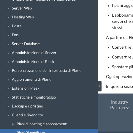
I piani agg
Server Web
L’abbonamen
Hosting Web
servizi che
Posta
stessi.
Dns
A partire da Pl
Server Database
Convertire 
Amministrazione di Server
Convertire 
Amministrazione di Plesk
Spostare gl
Personalizzazione dell’interfaccia di Plesk
Ogni operazion
Aggiornamenti di Plesk
In questa sezio
Estensioni Plesk
Statistiche e monitoraggio
Industry
Backup e ripristino
Partners:
Clienti e rivenditori
Piani di hosting e abbonamenti