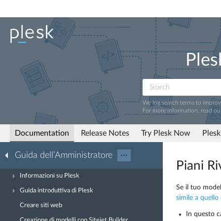
Ples
We log search terms to impro
For more information, read ou
Documentation
Release Notes
Try Plesk Now
Plesk
Guida dell’Amministratore
···
Piani R
Informazioni su Plesk
Se il tuo mode
Guida introduttiva di Plesk
simile a quello 
Creare siti web
In questo c
Creazione di modelli con Sitejet Builder