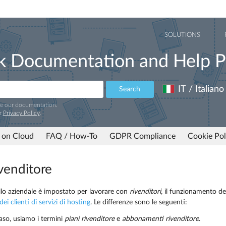
SOLUTIONS
k Documentation and Help P
IT / Italiano
Search
ve our documentation.
r
Privacy Policy
.
 on Cloud
FAQ / How-To
GDPR Compliance
Cookie Pol
ivenditore
llo aziendale è impostato per lavorare con
rivenditori
, il funzionamento d
dei clienti di servizi di hosting
. Le differenze sono le seguenti:
aso, usiamo i termini
piani rivenditore
e
abbonamenti rivenditore
.