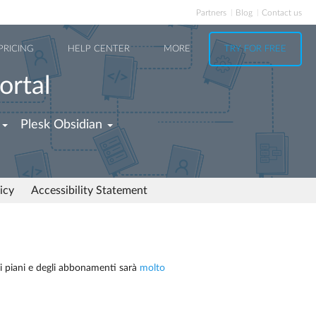
Partners
Blog
Contact us
PRICING
HELP CENTER
MORE
TRY FOR FREE
ortal
Plesk Obsidian
icy
Accessibility Statement
ei piani e degli abbonamenti sarà
molto