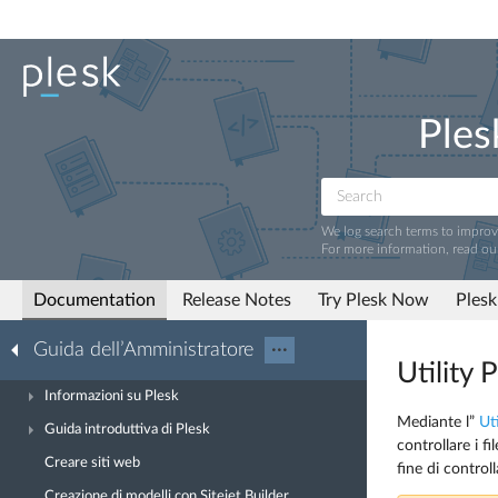
Ples
We log search terms to impro
For more information, read ou
Documentation
Release Notes
Try Plesk Now
Plesk
Guida dell’Amministratore
···
Utility 
Informazioni su Plesk
Mediante l”
Uti
Guida introduttiva di Plesk
controllare i fi
Creare siti web
fine di controll
Creazione di modelli con Sitejet Builder