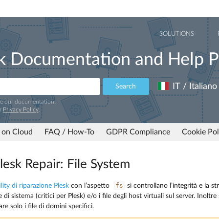
SOLUTIONS
k Documentation and Help P
IT / Italiano
Search
ve our documentation.
r
Privacy Policy
.
 on Cloud
FAQ / How-To
GDPR Compliance
Cookie Pol
Plesk Repair: File System
fs
lity di riparazione Plesk
con l’aspetto
si controllano l’integrità e la st
le di sistema (critici per Plesk) e/o i file degli host virtuali sul server. Inolt
are solo i file di domini specifici.