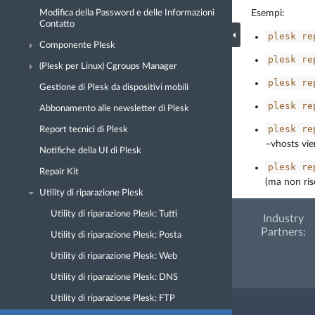
Modifica della Password e delle Informazioni
Esempi:
Contatto
plesk
re
Componente Plesk
plesk
re
(Plesk per Linux) Cgroups Manager
plesk
re
Gestione di Plesk da dispositivi mobili
plesk
re
Abbonamento alle newsletter di Plesk
plesk
re
Report tecnici di Plesk
–vhosts vie
Notifiche della UI di Plesk
plesk
re
Repair Kit
(ma non ris
Utility di riparazione Plesk
Utility di riparazione Plesk: Tutti
Industry
Partners:
Utility di riparazione Plesk: Posta
Utility di riparazione Plesk: Web
Utility di riparazione Plesk: DNS
Utility di riparazione Plesk: FTP