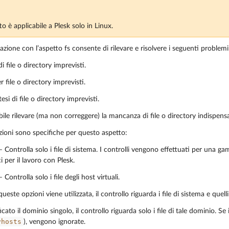
o è applicabile a Plesk solo in Linux.
parazione con l’aspetto fs consente di rilevare e risolvere i seguenti problemi
di file o directory imprevisti.
 file o directory imprevisti.
tesi di file o directory imprevisti.
ibile rilevare (ma non correggere) la mancanza di file o directory indispensab
zioni sono specifiche per questo aspetto:
 Controlla solo i file di sistema. I controlli vengono effettuati per una g
ci per il lavoro con Plesk.
 Controlla solo i file degli host virtuali.
este opzioni viene utilizzata, il controllo riguarda i file di sistema e quelli 
icato il dominio singolo, il controllo riguarda solo i file di tale dominio. Se
vhosts
), vengono ignorate.