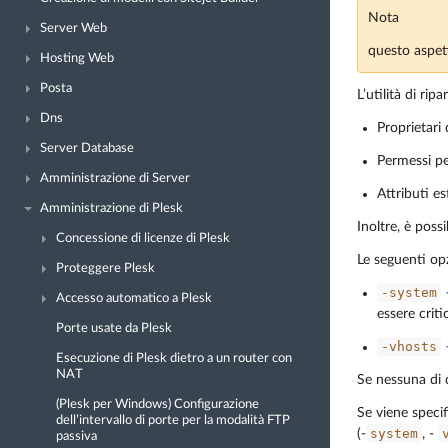
Nota
Server Web
questo aspett
Hosting Web
Posta
L’utilità di ri
Dns
Proprietari 
Server Database
Permessi per
Amministrazione di Server
Attributi es
Amministrazione di Plesk
Inoltre, è poss
Concessione di licenze di Plesk
Le seguenti op
Proteggere Plesk
-system
–
Accesso automatico a Plesk
essere criti
Porte usate da Plesk
-vhosts
–
Esecuzione di Plesk dietro a un router con
NAT
Se nessuna di qu
(Plesk per Windows) Configurazione
Se viene specif
dell’intervallo di porte per la modalità FTP
system
(-
, -
passiva