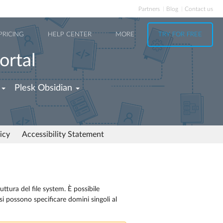
Partners
Blog
Contact us
PRICING
HELP CENTER
MORE
TRY FOR FREE
ortal
Plesk Obsidian
icy
Accessibility Statement
ruttura del file system. È possibile
re si possono specificare domini singoli al