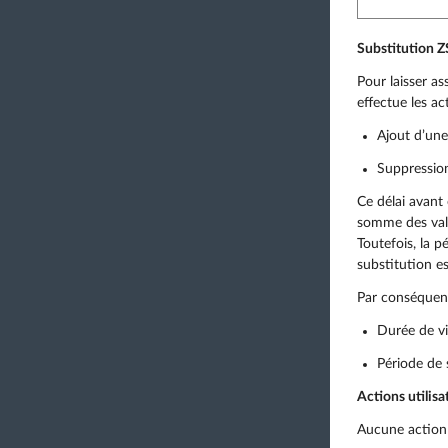
Substitution 
Pour laisser a
effectue les ac
Ajout d’une
Suppression
Ce délai avant
somme des vale
Toutefois, la p
substitution es
Par conséquent,
Durée de vi
Période de 
Actions utilisa
Aucune action 