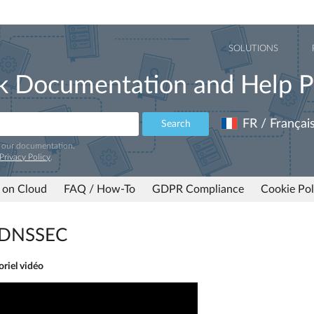
SOLUTIONS
k Documentation and Help P
FR / Françai
Search
e our documentation.
Privacy Policy
.
 on Cloud
FAQ / How-To
GDPR Compliance
Cookie Pol
r DNSSEC
oriel vidéo