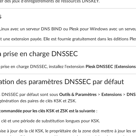
ier des jeux d’enregistrements de ressources DNSKEY.
s
 Linux avec un serveur DNS BIND ou Plesk pour Windows avec un serve
une extension payée. Elle est fournie gratuitement dans les éditions Pl
la prise en charge DNSSEC
a prise en charge DNSSEC, installez l’extension
Plesk DNSSEC
(
Extensions
ation des paramètres DNSSEC par défaut
s DNSSEC par défaut sont sous
Outils & Paramètres
>
Extensions
>
DNS
génération des paires de clés KSK et ZSK.
ecommandée pour les clés KSK et ZSK est la suivante
:
e clé et une période de substitution longues pour KSK.
se à jour de la clé KSK, le propriétaire de la zone doit mettre à jour les