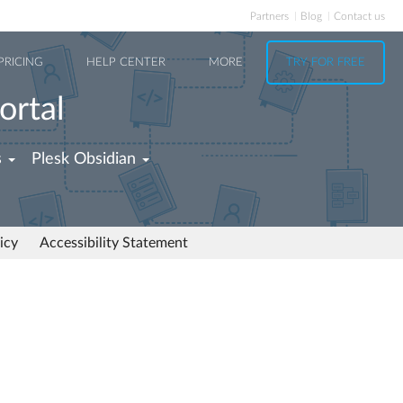
Partners
Blog
Contact us
PRICING
HELP CENTER
MORE
TRY FOR FREE
ortal
s
Plesk Obsidian
icy
Accessibility Statement