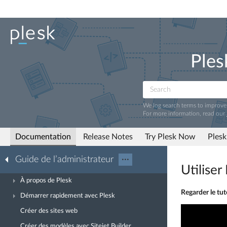
Ples
We log search terms to improv
For more information, read our
Documentation
Release Notes
Try Plesk Now
Plesk
Guide de l’administrateur
···
Utilise
À propos de Plesk
Regarder le tut
Démarrer rapidement avec Plesk
Créer des sites web
Créer des modèles avec Sitejet Builder