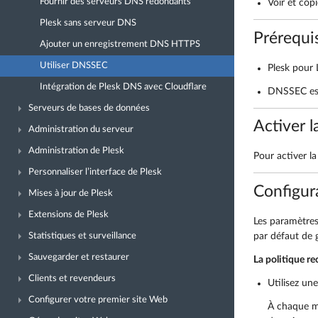
Fournir des serveurs DNS redondants
Voir et cop
Plesk sans serveur DNS
Prérequi
Ajouter un enregistrement DNS HTTPS
Utiliser DNSSEC
Plesk pour
Intégration de Plesk DNS avec Cloudflare
DNSSEC est 
Serveurs de bases de données
Activer 
Administration du serveur
Administration de Plesk
Pour activer l
Personnaliser l’interface de Plesk
Configur
Mises à jour de Plesk
Extensions de Plesk
Les paramètre
par défaut de 
Statistiques et surveillance
Sauvegarder et restaurer
La politique r
Clients et revendeurs
Utilisez un
Configurer votre premier site Web
À chaque mi