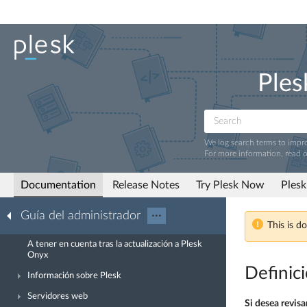
Ples
We log search terms to imp
For more information, read 
Documentation
Release Notes
Try Plesk Now
Plesk
Guía del administrador
···
This is d
A tener en cuenta tras la actualización a Plesk
Onyx
Definici
Información sobre Plesk
Servidores web
Si desea revis