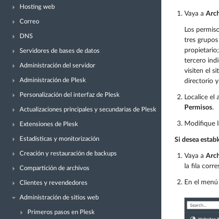
Hosting web
Vaya a
Arc
Correo
Los permiso
DNS
tres grupos
propietario
Servidores de bases de datos
tercero ind
Administración del servidor
visiten el s
Administración de Plesk
directorio y
Personalización del interfaz de Plesk
Localice el
Permisos
.
Actualizaciones principales y secundarias de Plesk
Modifique l
Extensiones de Plesk
Estadísticas y monitorización
Si desea estab
Creación y restauración de backups
Vaya a
Arc
la fila corr
Compartición de archivos
En el menú 
Clientes y revendedores
Administración de sitios web
Primeros pasos en Plesk