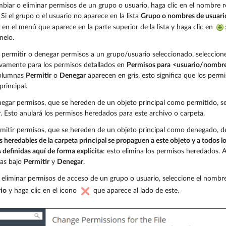
biar o eliminar permisos de un grupo o usuario, haga clic en el nombre re
. Si el grupo o el usuario no aparece en la lista
Grupo o nombres de usuari
en el menú que aparece en la parte superior de la lista y haga clic en
nelo.
 permitir o denegar permisos a un grupo/usuario seleccionado, seleccione 
ivamente para los permisos detallados en
Permisos para
<usuario/nombre
columnas
Permitir
o
Denegar
aparecen en gris, esto significa que los per
principal.
egar permisos, que se hereden de un objeto principal como permitido, sel
r
. Esto anulará los permisos heredados para este archivo o carpeta.
mitir permisos, que se hereden de un objeto principal como denegado, de
 heredables de la carpeta principal se propaguen a este objeto y a todos lo
 definidas aquí de forma explícita
: esto elimina los permisos heredados. A
das bajo
Permitir
y
Denegar
.
 eliminar permisos de acceso de un grupo o usuario, seleccione el nombre
rio
y haga clic en el icono
que aparece al lado de este.