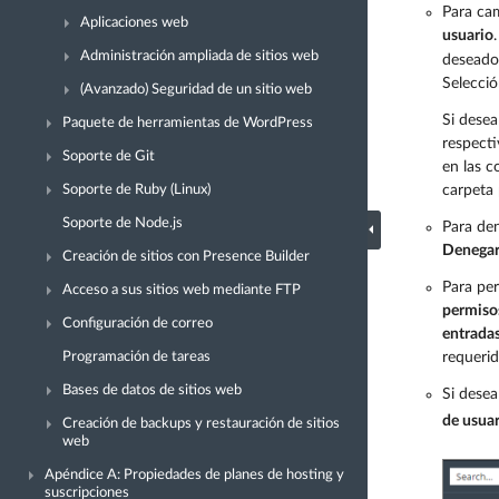
Para cam
Aplicaciones web
usuario
Administración ampliada de sitios web
deseado 
Selecció
(Avanzado) Seguridad de un sitio web
Si desea
Paquete de herramientas de WordPress
respect
Soporte de Git
en las 
carpeta 
Soporte de Ruby (Linux)
Soporte de Node.js
Para den
Denega
Creación de sitios con Presence Builder
Para per
Acceso a sus sitios web mediante FTP
permisos
Configuración de correo
entradas
requeri
Programación de tareas
Bases de datos de sitios web
Si desea
de usua
Creación de backups y restauración de sitios
web
Apéndice A: Propiedades de planes de hosting y
suscripciones