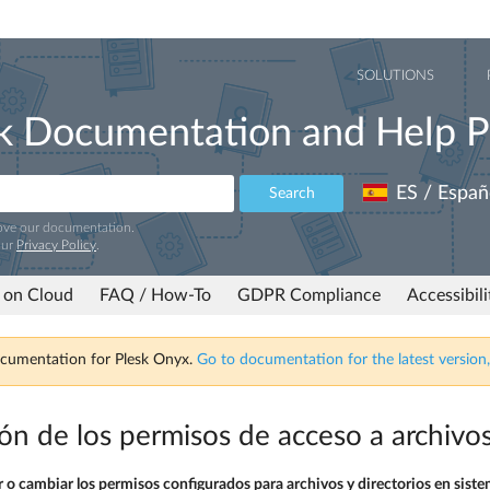
SOLUTIONS
k Documentation and Help P
ES / Españ
Search
rove our documentation.
our
Privacy Policy
.
 on Cloud
FAQ / How-To
GDPR Compliance
Accessibil
ocumentation for Plesk Onyx.
Go to documentation for the latest version,
ón de los permisos de acceso a archivos
ar o cambiar los permisos configurados para archivos y directorios en sist