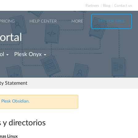
Partners
Blog
Contact us
PRICING
HELP CENTER
MORE
TRY FOR FREE
ortal
ol
Plesk Onyx
ity Statement
 Plesk Obsidian.
 y directorios
emas Linux