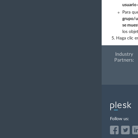
usuario
Para que
grupo/u
se muest
los obje
Haga clic 
Industry
Partners:
Follow us: