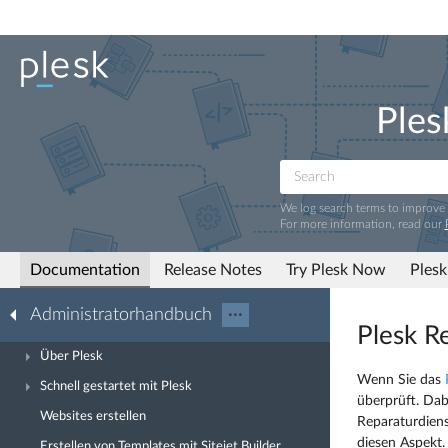
Ples
We log search terms to improve
For more information, read our
Documentation
Release Notes
Try Plesk Now
Plesk
Administratorhandbuch
···
Plesk R
Über Plesk
Wenn Sie das
Schnell gestartet mit Plesk
überprüft. Dab
Websites erstellen
Reparaturdiens
diesen Aspekt.
Erstellen von Templates mit Sitejet Builder