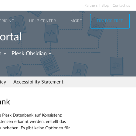
Partners
Blog
Contact us
PRICING
HELP CENTER
MORE
TRY FOR FREE
ortal
h
Plesk Obsidian
icy
Accessibility Statement
ank
 Plesk Datenbank auf Konsistenz
tenzen erkannt werden, erstellt das
 beheben. Es gibt keine Optionen für