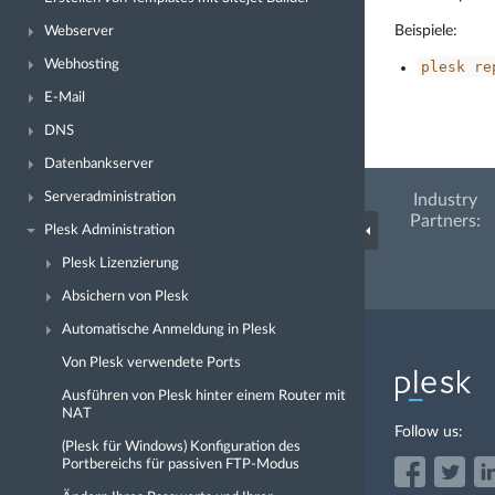
Beispiele:
Webserver
Webhosting
plesk
re
E-Mail
DNS
Datenbankserver
Serveradministration
Industry
Partners:
Plesk Administration
Plesk Lizenzierung
Absichern von Plesk
Automatische Anmeldung in Plesk
Von Plesk verwendete Ports
Ausführen von Plesk hinter einem Router mit
NAT
Follow us:
(Plesk für Windows) Konfiguration des
Portbereichs für passiven FTP-Modus