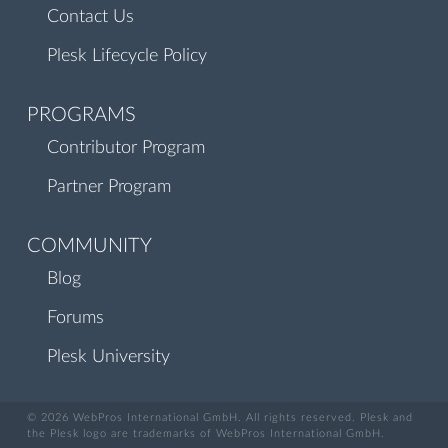
Contact Us
Plesk Lifecycle Policy
PROGRAMS
Contributor Program
Partner Program
COMMUNITY
Blog
Forums
Plesk University
© 2026 WebPros International GmbH. All rights reserved. Plesk and
the Plesk logo are trademarks of WebPros International GmbH.