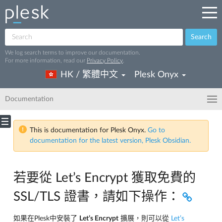
Search
We log search terms to improve our documentation.
For more information, read our
Privacy Policy
.
HK / 繁體中文
Plesk Onyx
Documentation
This is documentation for Plesk Onyx.
Go to
documentation for the latest version, Plesk Obsidian.
若要從 Let’s Encrypt 獲取免費的
SSL/TLS 證書，請如下操作：
如果在Plesk中安裝了
Let’s Encrypt
擴展，則可以從
Let’s