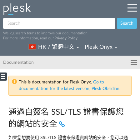
Search
We log search terms to improve our documentation.
For more information, read our
Privacy Policy
.
HK / 繁體中文
Plesk Onyx
Documentation
This is documentation for Plesk Onyx.
Go to
documentation for the latest version, Plesk Obsidian.
通過自簽名 SSL/TLS 證書保護您
的網站的安全
如果您想要使用 SSL/TLS 證書來保證貴網站的安全，您可以通