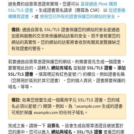
過免費的自簽章憑證來實現。您還可以
直接通過 Plesk 購買
SSL/TLS 證書
，生成證書簽名請求（簡寫為 CSR） 以
從證書機
構購買證書
，或
使用您已所有的證書保護您的網站的安全
。
備註:
通過自簽名 SSL/TLS 證書保護您的網站的安全是通過
加密與服務的交流來保護網站訪客的安全，而不會核實您的
網站的真實性。您的網站的訪客將會收到有關其瀏覽器缺乏
有效證書的警告。
若要通過自簽章憑證保護您的網站，則需要首先生成一個證書。
要實現此目的，請轉入
網站有域名
並點按
SSL/TLS
證書
>
添加
SSL/TLS 證書
。填寫標記有紅色星號 (*) 的欄位，例如證書名稱
（您將用於區別於其它證書）、您的個人資訊、證書將要保護的
域名，等等。
備註:
如果您想要生成一個萬用字元 SSL/TLS 證書，您的域
名必須以星號 (*) 開頭。例如，為
*.example.com
生成的證書
可用於保護
example.com
的任何子域名。
完成之後，請按一下
自簽名
。這會生成自簽章憑證且被放置於
您的庫中。您可以進入
網站與域名
>
SSL/TLS
證書
查看您的庫