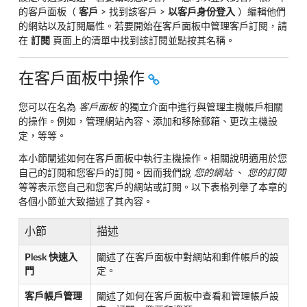
的客戶面板（
客戶
> 找到該客戶 >
以客戶身份登入
）編輯他們
的網站以及訂閱屬性。若要開始在客戶面板中管理客戶訂閱，請
在
訂閱
頁面上的清單中找到該訂閱並點按其名稱。
在客戶面板中操作
您可以在名為
客戶面板
的獨立介面中進行與管理主機帳戶相關
的操作。例如，管理網站內容、添加和移除郵箱、更改主機設
定，等等。
本小節闡述如何在客戶面板中執行主機操作。相關說明適用於您
自己的訂閱和您客戶的訂閱。因而我們說
您的網站
、
您的訂閱
等等表示您自己和您客戶的網站或訂閱。以下表格列舉了本章的
各個小節並大致描述了其內容。
小節
描述
Plesk 快速入
闡述了在客戶面板中對網站和郵件帳戶的設
門
定。
客戶帳戶管理
闡述了如何在客戶面板中查看和管理帳戶設