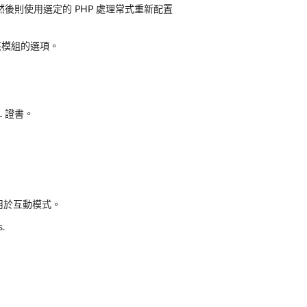
然後則使用選定的 PHP 處理常式重新配置
用該模組的選項。
L 證書。
用於互動模式。
s.