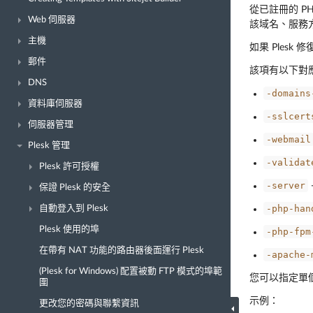
從已註冊的 P
Web 伺服器
該域名、服務
主機
如果 Ples
郵件
該項有以下對
DNS
-domains
資料庫伺服器
-sslcert
伺服器管理
-webmail
Plesk 管理
-validat
Plesk 許可授權
-server
保證 Plesk 的安全
-php-han
自動登入到 Plesk
Plesk 使用的埠
-php-fpm
在帶有 NAT 功能的路由器後面運行 Plesk
-apache-
(Plesk for Windows) 配置被動 FTP 模式的埠範
您可以指定單
圍
示例：
更改您的密碼與聯繫資訊