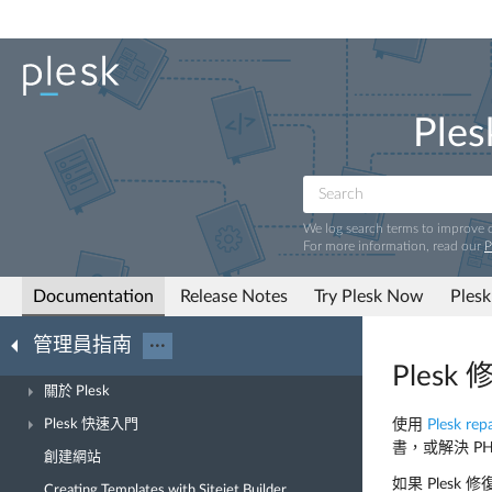
Ples
We log search terms to improve
For more information, read our
P
Documentation
Release Notes
Try Plesk Now
Plesk
管理員指南
···
Ples
關於 Plesk
Plesk 快速入門
使用
Plesk repa
書，或解決 PH
創建網站
如果 Ples
Creating Templates with Sitejet Builder