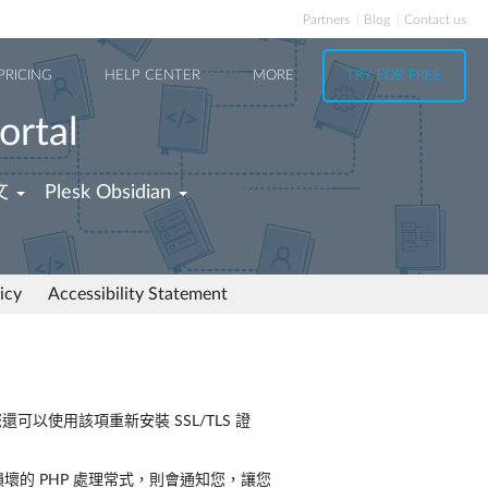
Partners
Blog
Contact us
PRICING
HELP CENTER
MORE
TRY FOR FREE
ortal
文
Plesk Obsidian
icy
Accessibility Statement
可以使用該項重新安裝 SSL/TLS 證
壞的 PHP 處理常式，則會通知您，讓您