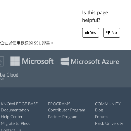
Is this page
helpful?
Yes
No
P 位址以使用默認的 SSL 證書。
KNOWLEDGE BASE
PROGRAMS
COMMUNITY
Documentation
Contributor Program
Blog
Help Center
Partner Program
Forums
Migrate to Plesk
Plesk University
Contact Us