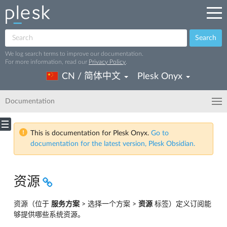
Search
We log search terms to improve our documentation.
For more information, read our
Privacy Policy
.
CN / 简体中文
Plesk Onyx
Documentation
This is documentation for Plesk Onyx.
Go to
documentation for the latest version, Plesk Obsidian.
资源
资源（位于
服务方案
> 选择一个方案 >
资源
标签）定义订阅能
够提供哪些系统资源。