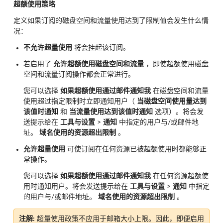
超额使用策略
定义如果订阅的磁盘空间和流量使用达到了限制值会发生什么情
况：
不允许超量使用
将会挂起该订阅。
若启用了
允许超额使用磁盘空间和流量
，即使超额使用磁盘
空间和流量订阅操作都会正常进行。
您可以选择
如果超额使用通过邮件通知我
在磁盘空间和流量
使用超过指定限制时立即通知用户（
当磁盘空间使用量达到
该值时通知
和
当流量使用达到该值时通知
选项）。将会发
送提示给在
工具与设置
>
通知
中指定的用户与/或邮件地
址。
域名使用的资源超出限制
。
允许超量使用
可使订阅在任何资源已被超额使用时都能够正
常操作。
您可以选择
如果超额使用通过邮件通知我
在任何资源超额使
用时通知用户。将会发送提示给在
工具与设置
>
通知
中指定
的用户与/或邮件地址。
域名使用的资源超出限制
。
注解:
超量使用政策不应用于邮箱大小上限。因此，即便启用