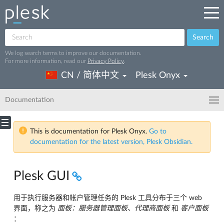
Search
We log search terms to improve our documentation.
For more information, read our
Privacy Policy
.
CN / 简体中文
Plesk Onyx
Documentation
This is documentation for Plesk Onyx.
Go to
documentation for the latest version, Plesk Obsidian.
Plesk GUI
用于执行服务器和帐户管理任务的 Plesk 工具分布于三个 web
界面，称之为
面板：服务器管理面板、代理商面板
和
客户面板
：