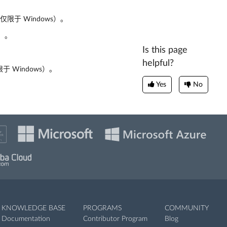
限于 Windows）。
s）。
Is this page
helpful?
 Windows）。
Yes
No
KNOWLEDGE BASE
PROGRAMS
COMMUNITY
Documentation
Contributor Program
Blog