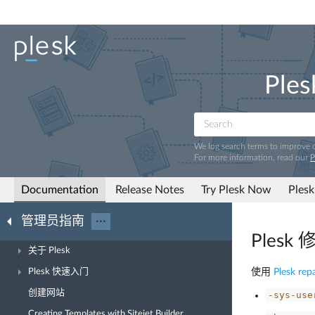
Ples
We log search terms to improve
For more information, read our
P
Documentation
Release Notes
Try Plesk Now
Plesk
管理员指南
···
Plesk
关于 Plesk
Plesk 快速入门
使用
Plesk repa
创建网站
-sys-use
Creating Templates with Sitejet Builder