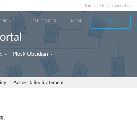
Partners
Blog
Contact us
PRICING
HELP CENTER
MORE
TRY FOR FREE
ortal
文
Plesk Obsidian
icy
Accessibility Statement
项：