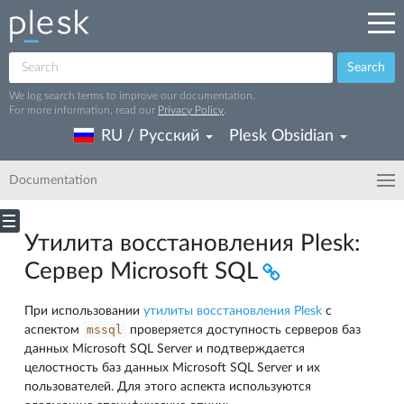
Search
We log search terms to improve our documentation.
For more information, read our
Privacy Policy
.
RU / Русский
Plesk Obsidian
Documentation
Утилита восстановления Plesk:
Сервер Microsoft SQL
При использовании
утилиты восстановления Plesk
с
mssql
аспектом
проверяется доступность серверов баз
данных Microsoft SQL Server и подтверждается
целостность баз данных Microsoft SQL Server и их
пользователей. Для этого аспекта используются