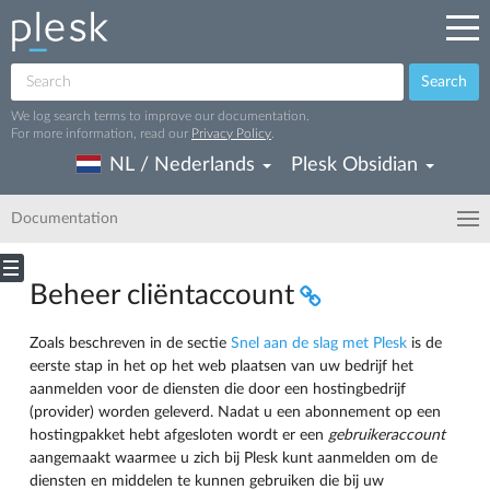
Search
We log search terms to improve our documentation.
For more information, read our
Privacy Policy
.
NL / Nederlands
Plesk Obsidian
Documentation
Beheer cliëntaccount
Zoals beschreven in de sectie
Snel aan de slag met Plesk
is de
eerste stap in het op het web plaatsen van uw bedrijf het
aanmelden voor de diensten die door een hostingbedrijf
(provider) worden geleverd. Nadat u een abonnement op een
hostingpakket hebt afgesloten wordt er een
gebruikeraccount
aangemaakt waarmee u zich bij Plesk kunt aanmelden om de
diensten en middelen te kunnen gebruiken die bij uw