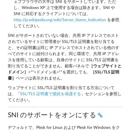
ェブブラウザの大半は SNI をサポートしています。ただ
し、Windows XP 上で使用する場合は除きます。SNI や
SNI に対応するクライアントについては、
http://ja.wikipedia.org/wiki/Server_Name_Indication
を参照
してください。
SNI がサポートされていない場合、共用 IP アドレスでホスト
されているサイトに管理者が SSL/TLS 証明書を割り当てる
と、その証明書は同じ IP アドレスでホストされている他のす
べてのサイトに紐付けられます。同じ環境で、共用 IP アドレ
スを使用している顧客は、自身のサイトに SSL/TLS 証明書を
割り当てることができません。顧客パネルで
［ウェブサイトと
ドメイン］
>**<ドメイン名>**を選択しても、
［SSL/TLS 証明
書］
ページは表示されません。
ウェブサイトに SSL/TLS 証明書を割り当てる方法について
は、「
SSL/TLS 証明書で接続を保護する
」セクションを参照し
てください。
SNI のサポートをオンにする
デフォルトで、Plesk for Linux および Plesk for Windows をク