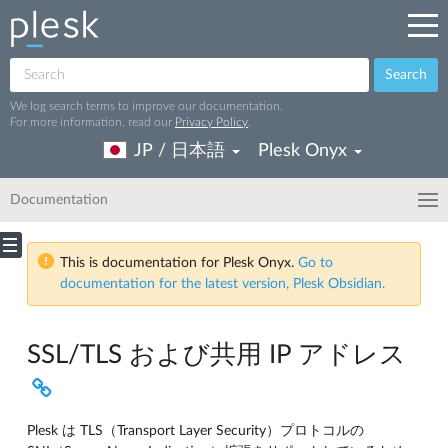
Search
We log search terms to improve our documentation.
For more information, read our
Privacy Policy
.
JP / 日本語
Plesk Onyx
Documentation
This is documentation for Plesk Onyx.
Go to
documentation for the latest version, Plesk Obsidian.
SSL/TLS および共用 IP アドレス
Plesk は TLS（Transport Layer Security）プロトコルの