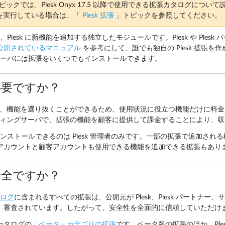
ピックでは、Plesk Onyx 17.5 以降で使用できる拡張カタログにつ
nyx を実行している場合は、「
Plesk 拡張
」トピックを参照してください。
とは、Plesk に新機能を追加する独立したモジュールです。Plesk や Pl
公開されているマニュアル
を参考にして、誰でも独自の Plesk 拡張を
k サーバには拡張をいくつでもインストールできます。
必要ですか？
、機能を選り抜くことができるため、使用状況に役立つ機能だけに料金
ィングサーバで、拡張の機能を顧客に提供して課金することにより、収
張をインストールできるのは Plesk 管理者のみです。一部の拡張で追加される
アカウントと顧客アカウントも使用できる機能を追加できる拡張もあり
安全ですか？
ログ
に含まれるすべての拡張は、公開元が Plesk、Plesk パートナ
、審査されています。したがって、安全性を全面的に信頼していただけ
カタログの
「ベータ」カテゴリの拡張
です。ベータ版の拡張のほか、Ple