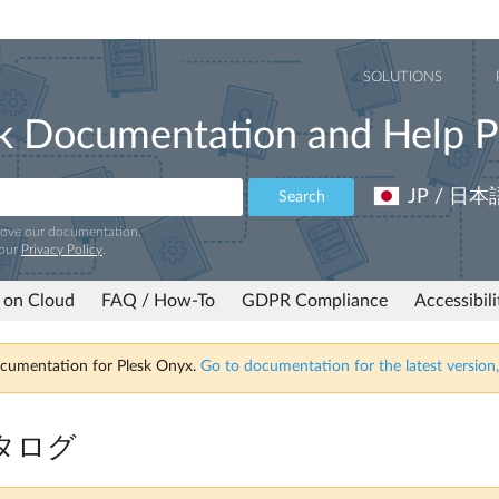
SOLUTIONS
k Documentation and Help P
JP / 日本
Search
rove our documentation.
 our
Privacy Policy
.
 on Cloud
FAQ / How-To
GDPR Compliance
Accessibil
ocumentation for Plesk Onyx.
Go to documentation for the latest version,
タログ