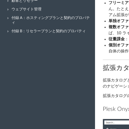
顧客とリセラー
フリーミア
ん。たとえ
ウェブサイト管理
アム拡張が
付録 A：ホスティングプランと契約のプロパテ
単独オファ
ィ
複数オファ
付録 B：リセラープランと契約のプロパティ
ば、10 
従量課金
：
個別オファ
自体の操作
拡張カ
拡張カタログと
のナビゲーシ
拡張カタログの UI
Plesk Ony