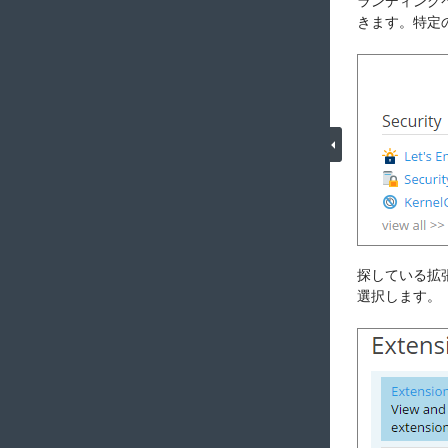
ランディング
きます。特定
探している拡
選択します。