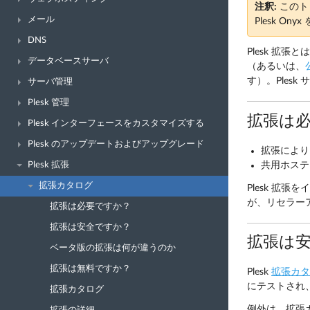
注釈:
このト
メール
Plesk O
DNS
Plesk 拡張
データベースサーバ
（あるいは、
す）。Ples
サーバ管理
Plesk 管理
拡張は
Plesk インターフェースをカスタマイズする
Plesk のアップデートおよびアップグレード
拡張により
共用ホステ
Plesk 拡張
拡張カタログ
Plesk 拡
が、リセラー
拡張は必要ですか？
拡張は安全ですか？
拡張は
ベータ版の拡張は何が違うのか
拡張は無料ですか？
Plesk
拡張カタ
にテストされ
拡張カタログ
例外は、拡張