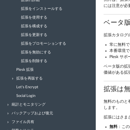
拡張の詳細
には注意が必
拡張をインストールする
拡張を使用する
ベータ
拡張を構成する
拡張カタログ
拡張を更新する
拡張をプロモーションする
常に無料で
本番環境で
拡張を無効にする
Plesk
拡張を削除する
ベータ版の拡
Plesk 拡張
価値がある拡
拡張を再販する
Let's Encrypt
拡張は
Social Login
無料のものと
統計とモニタリング
します。
バックアップおよび復元
拡張にはさま
ファイル共有
無料
：この