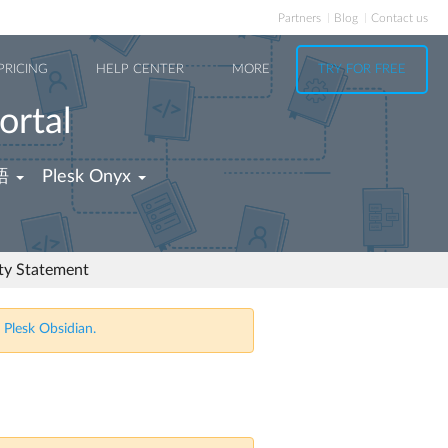
Partners
Blog
Contact us
PRICING
HELP CENTER
MORE
TRY FOR FREE
ortal
語
Plesk Onyx
ity Statement
 Plesk Obsidian.