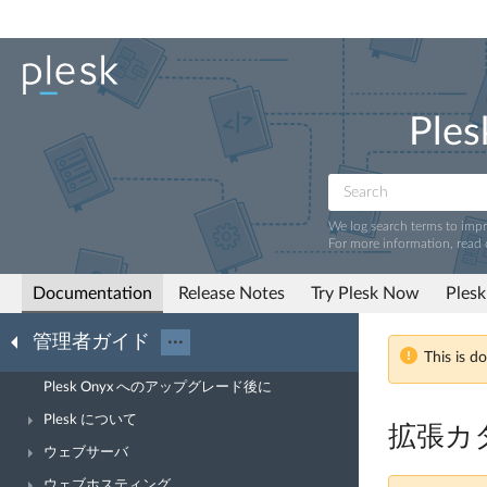
Ples
We log search terms to imp
For more information, read
Documentation
Release Notes
Try Plesk Now
Plesk
管理者ガイド
···
This is d
Plesk Onyx へのアップグレード後に
Plesk について
拡張カ
ウェブサーバ
ウェブホスティング