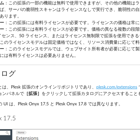
ム
：この拡張の一部の機能は無料で使用できますが、その他の機能はラ
ば、サーバの脆弱性スキャンはライセンスなしで実行でき、脆弱性の自
あります。
ー
：この拡張には有料ライセンスが必要です。ライセンスの価格は常に
ー
：この拡張には有料ライセンスが必要です。価格の異なる複数の段階
ライセンス、50 ライセンス、またはライセンス無制限で拡張を使用でき
このライセンスモデルは固定価格ではなく、リソース消費量に応じて料
ー
：このライセンスモデルでは、ウェブサイト所有者が必要に応じて製
には有料ライセンスは必要ありません。
タログ
は、Plesk 拡張のオンラインリポジトリであり、
plesk.com/extensions
ョンパネルで
［拡張］
をクリックして拡張カタログにアクセスすること
 は、Plesk Onyx 17.5 と Plesk Onyx 17.8 では異なります。
x 17.5