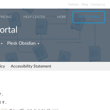
Partners
Blog
Contact us
PRICING
HELP CENTER
MORE
TRY FOR FREE
ortal
Plesk Obsidian
icy
Accessibility Statement
す。
ます。