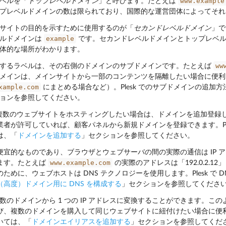
www.example
ベルを「
トップレベルドメイン
」と呼びます。たとえば
プレベルドメインの数は限られており、国際的な運営団体によってそれ
サイトの目的を示すために使用するのが「
セカンドレベルドメイン
」で
example
ベルドメインは
です。セカンドレベルドメインとトップレベル
体的な場所がわかります。
ww
するラベルは、その右側のドメインのサブドメインです。たとえば
メインは、メインサイトから一部のコンテンツを隔離したい場合に便利
xample.com
にまとめる場合など）。Plesk でのサブドメインの追加
ョンを参照してください。
で複数のウェブサイトをホスティングしたい場合は、ドメインを追加登録
業者が許可していれば、顧客パネルから新規ドメインを登録できます。Pl
は、「
ドメインを追加する
」セクションを参照してください。
便宜的なものであり、ブラウザとウェブサーバの間の実際の通信は IP ア
www.example.com
ます。たとえば
の実際のアドレスは「192.0.2.12
ために、ウェブホストは DNS テクノロジーを使用します。Plesk で 
（高度）ドメイン用に DNS を構成する
」セクションを参照してくださ
複数のドメインから 1 つの IP アドレスに変換することができます。
び、複数のドメインを購入して同じウェブサイトに紐付けたい場合に便
いては、「
ドメインエイリアスを追加する
」セクションを参照してくだ