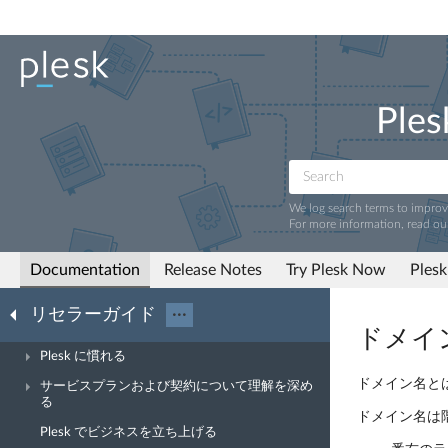
Ples
We log search terms to impro
For more information, read ou
Documentation
Release Notes
Try Plesk Now
Plesk
リセラーガイド
···
ドメイン
Plesk に慣れる
ドメイン名と
サービスプランおよび契約について理解を深め
る
ドメイン名は
Plesk でビジネスを立ち上げる