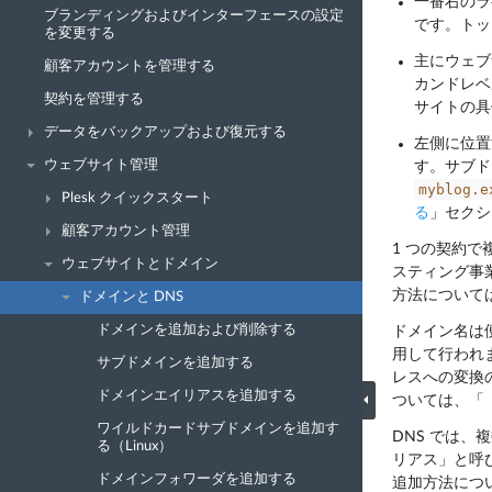
一番右のラ
ブランディングおよびインターフェースの設定
です。トッ
を変更する
主にウェブ
顧客アカウントを管理する
カンドレ
契約を管理する
サイトの具
データをバックアップおよび復元する
左側に位置
ウェブサイト管理
す。サブド
myblog.e
Plesk クイックスタート
る
」セクシ
顧客アカウント管理
1 つの契約
ウェブサイトとドメイン
スティング事
方法について
ドメインと DNS
ドメインを追加および削除する
ドメイン名は
用して行われ
サブドメインを追加する
レスへの変換の
ドメインエイリアスを追加する
ついては、「
ワイルドカードサブドメインを追加す
DNS では、
る（Linux）
リアス」と呼
ドメインフォワーダを追加する
追加方法につ