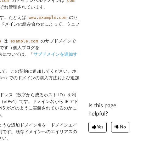
.com
com
のトップレベルドメインは
ぞれ管理されています。
www.example.com
す。たとえば
のセ
ドメインの組み合わせによって、ウェブ
w
example.com
は
のサブドメインで
です（個人ブログを
方法については、「
サブドメインを追加す
して、この契約に追加してください。ホ
esk でのドメインの購入方法および追加
ドレス（数字から成るホスト ID）を利
」（※IPv4）です。ドメイン名から IP アド
Is this page
DNS がどのように実装されているのかに
helpful?
い。
このような追加ドメイン名を「ドメインエイ
Yes
No
利です。既存ドメインへのエイリアスの
さい。