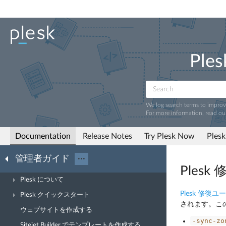
Ples
We log search terms to impro
For more information, read ou
Documentation
Release Notes
Try Plesk Now
Plesk
管理者ガイド
···
Ples
Plesk について
Plesk 修復
Plesk クイックスタート
されます。こ
ウェブサイトを作成する
-sync-zo
Sitejet Builder でテンプレートを作成する