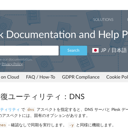
SOLUTIONS
k Documentation and Help P
JP / 日本語
Search
ve our documentation.
r
Privacy Policy
.
 on Cloud
FAQ / How-To
GDPR Compliance
Cookie Pol
k 修復ユーティリティ：DNS
dns
ユーティリティ
で
アスペクトを指定すると、DNS サーバと Plesk 
のアスペクトには、固有のオプションがあります。
nes
-y
- 確認なしで同期を実行します。
と同様に機能します。