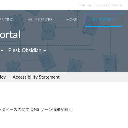
Partners
Blog
Contact us
PRICING
HELP CENTER
MORE
TRY FOR FREE
ortal
Plesk Obsidian
icy
Accessibility Statement
データベースの間で DNS ゾーン情報が同期