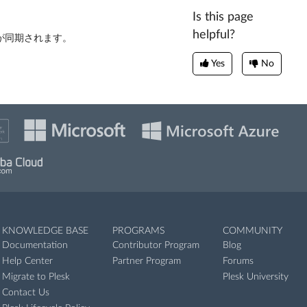
Is this page
helpful?
情報が同期されます。
Yes
No
KNOWLEDGE BASE
PROGRAMS
COMMUNITY
Documentation
Contributor Program
Blog
Help Center
Partner Program
Forums
Migrate to Plesk
Plesk University
Contact Us