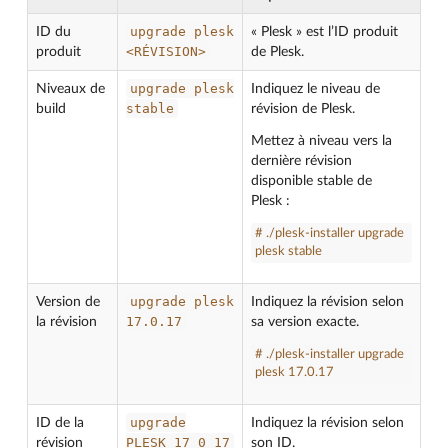
upgrade
plesk
ID du
« Plesk » est l’ID produit
<RÉVISION>
produit
de Plesk.
upgrade
plesk
Niveaux de
Indiquez le niveau de
stable
build
révision de Plesk.
Mettez à niveau vers la
dernière révision
disponible stable de
Plesk :
# ./plesk-installer upgrade
plesk stable
upgrade
plesk
Version de
Indiquez la révision selon
17.0.17
la révision
sa version exacte.
# ./plesk-installer upgrade
plesk 17.0.17
upgrade
ID de la
Indiquez la révision selon
PLESK_17_0_17
révision
son ID.