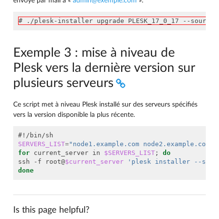
envoyé par mail à «
admin
@
exemple
.
com
».
# ./plesk-installer upgrade PLESK_17_0_17 --source 
Exemple 3 : mise à niveau de
Plesk vers la dernière version sur
plusieurs serveurs
Ce script met à niveau Plesk installé sur des serveurs spécifiés
vers la version disponible la plus récente.
#!/bin/sh
SERVERS_LIST
=
"node1.example.com node2.example.com"
for
 current_server in 
$SERVERS_LIST
;
do
ssh -f root@
$current_server
'plesk installer --sele
done
Is this page helpful?