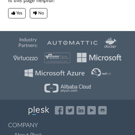
Is this page helpful?
Yes
No
Industry
Partners:
COMPANY