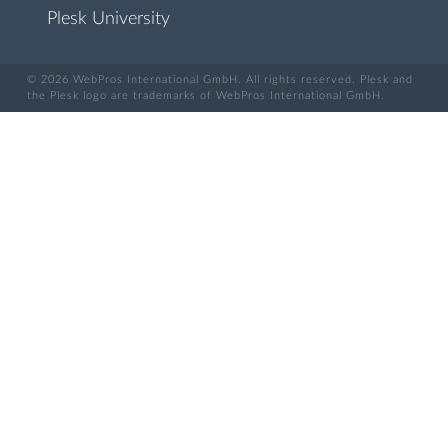
Plesk University
© 2026 WebPros International GmbH. All rights reserved. Plesk and
the Plesk logo are trademarks of WebPros International GmbH.