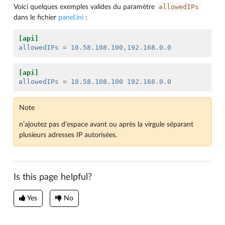
allowedIPs
Voici quelques exemples valides du paramètre
dans le fichier
panel.ini
:
[api]
allowedIPs
=
10.58.108.100,192.168.0.0
[api]
allowedIPs
=
10.58.108.100 192.168.0.0
Note
n’ajoutez pas d’espace avant ou après la virgule séparant
plusieurs adresses IP autorisées.
Is this page helpful?
Yes
No