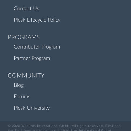
Contact Us
Plesk Lifecycle Policy
PROGRAMS
Contributor Program
Partner Program
COMMUNITY
Blog
Forums
Plesk University
© 2026 WebPros International GmbH. All rights reserved. Plesk and
the Plesk logo are trademarks of WebPros International GmbH.