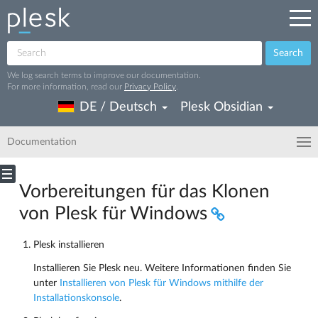
Search
We log search terms to improve our documentation.
For more information, read our
Privacy Policy
.
DE / Deutsch
Plesk Obsidian
Documentation
Vorbereitungen für das Klonen
von Plesk für Windows
Plesk installieren
Installieren Sie Plesk neu. Weitere Informationen finden Sie
unter
Installieren von Plesk für Windows mithilfe der
Installationskonsole
.