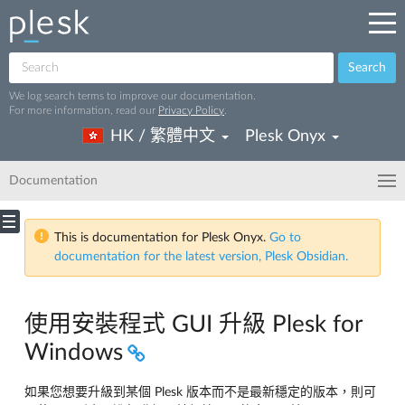
Search
We log search terms to improve our documentation.
For more information, read our
Privacy Policy
.
HK / 繁體中文
Plesk Onyx
Documentation
This is documentation for Plesk Onyx.
Go to
documentation for the latest version, Plesk Obsidian.
使用安裝程式 GUI 升級 Plesk for
Windows
如果您想要升級到某個 Plesk 版本而不是最新穩定的版本，則可