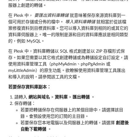
服器上創建的轉儲。
在 Plesk 中，
要匯出資料庫轉儲
就意味著保存來源資料庫到一
個可用於存儲或分佈的檔中。
導入資料庫轉儲
就相當於從該檔
案修復資料到目標資料庫。您可以導入資料庫到相同的或其它的
資料庫伺服器上。唯一的限制是源和目的資料庫應該是相同類型
的，例如 MySQL。
在 Plesk 中，資料庫轉儲以 SQL 格式創建並以 ZIP 存檔形式保
存。如果您需要以其它格式創建轉儲或為轉儲設定自訂設定，請
使用資料庫管理工具（phpMyAdmin、phpPgAdmin 或
myLittleAdmin）的原生功能。欲瞭解使用資料庫管理工具匯出
和導入的說明，請參閱該工具的文檔。
若要保存資料庫副本：
請轉入
網站與域名
>
資料庫
>
匯出轉儲
。
保存轉儲：
若要把轉儲保存在伺服器上的某個目錄中，請選擇該目
錄。會預設使用您的訂閱的主目錄。
若要保存您本地電腦以及伺服器上的轉儲，請選擇
創建後
自動下載轉儲
。