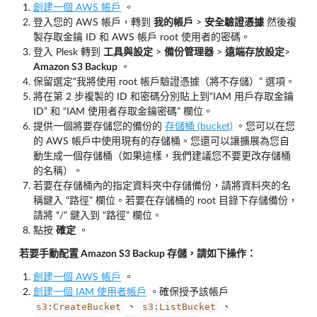
創建一個 AWS 帳戶
。
登入您的 AWS 帳戶，轉到
我的帳戶
>
安全驗證憑據
然後複
製存取金鑰 ID 和 AWS 帳戶 root 使用者的密碼。
登入 Plesk 轉到
工具與設定
>
備份管理器
>
遠端存放設定
>
Amazon S3 Backup
。
保留選定“我將使用 root 帳戶驗證憑據（將不存儲）” 選項。
將在第 2 步複製的 ID 和密碼分別貼上到“IAM 用戶存取金鑰
ID” 和 “IAM 使用者存取金鑰密碼” 欄位。
提供一個將要存儲您的備份的
存儲桶 (bucket)
。您可以在您
的 AWS 帳戶中使用現有的存儲桶。您還可以讓擴展為您自
動生成一個存儲桶（如果這樣，我們建議您不要更改存儲桶
的名稱）。
若要在存儲桶內的指定資料夾中存儲備份，請將資料夾的名
稱鍵入 “路徑” 欄位。若要在存儲桶的 root 目錄下存儲備份，
請將 “/” 鍵入到 “路徑” 欄位。
點按
確定
。
若要手動配置 Amazon S3 Backup 存儲，請如下操作：
創建一個 AWS 帳戶
。
創建一個 IAM 使用者帳戶
。確保授予該帳戶
s3:CreateBucket
s3:ListBucket
、
、