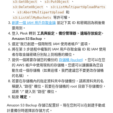
s3:GetObject
s3:PutObject
、
、
s3:DeleteObject
s3:ListMultipartUploadParts
、
s3:AbortMultipartUpload
、
和
s3:ListAllMyBuckets
等許可權。
創建一個 IAM 用戶存取金鑰
並記下其 ID 和密碼因為稍後需
要用到。
登入 Plesk 轉到
工具與設定
>
備份管理器
>
遠端存放設定
>
Amazon S3 Backup
。
選定“我已創建一個限制性 IAM 使用者帳戶” 選項。
將在第 3 步過程中複製的 IAM 用戶存取金鑰 ID 和 IAM 使用
者存取金鑰密碼分別貼上到相應的欄位。
提供一個將要存儲您的備份的
存儲桶 (bucket)
。您可以在您
的 AWS 帳戶中使用現有的存儲桶。您還可以讓擴展為您自
動生成一個存儲桶（如果這樣，我們建議您不要更改存儲桶
的名稱）。
若要在存儲桶內的指定資料夾中存儲備份，請將資料夾的名
稱鍵入 “路徑” 欄位。若要在存儲桶的 root 目錄下存儲備份，
請將 “/” 鍵入到 “路徑” 欄位。
點按
確定
。
Amazon S3 Backup 存儲已配置好。現在您則可以在創建手動或
計畫備份時選擇該存儲方式。