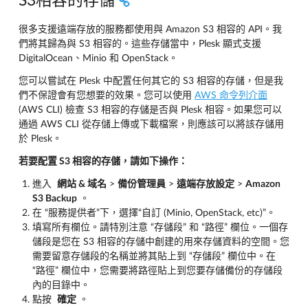
S3相容的存儲
很多支援遠端存放的服務都使用與 Amazon S3 相容的 API。我
們將其歸為與 S3 相容的。這些存儲當中，Plesk 顯式支援
DigitalOcean、Minio 和 OpenStack。
您可以嘗試在 Plesk 中配置任何其它的 S3 相容的存儲，但是我
們不保證會有您想要的效果。您可以使用
AWS 命令列介面
(AWS CLI) 檢查 S3 相容的存儲是否與 Plesk 相容。如果您可以
通過 AWS CLI 從存儲上傳或下載檔案，則應該可以將該存儲用
於 Plesk。
若要配置 S3 相容的存儲，請如下操作：
進入
網站 & 域名
>
備份管理員
>
遠端存放設定
>
Amazon
S3 Backup
。
在 “服務提供者”下，選擇“自訂 (Minio, OpenStack, etc)”。
填寫所有欄位。請特別注意 “存儲段” 和 “路徑” 欄位。一個存
儲段是您在 S3 相容的存儲中創建的用來存儲資料的空間。您
需要留意存儲段的名稱並將其貼上到 “存儲段” 欄位中。在
“路徑” 欄位中，您需要將路徑貼上到您要存儲備份的存儲段
內的目錄中。
點按
確定
。