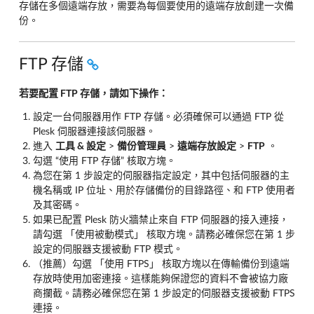
存儲在多個遠端存放，需要為每個要使用的遠端存放創建一次備
份。
FTP 存儲
若要配置 FTP 存儲，請如下操作：
設定一台伺服器用作 FTP 存儲。必須確保可以通過 FTP 從
Plesk 伺服器連接該伺服器。
進入
工具 & 設定
>
備份管理員
>
遠端存放設定
>
FTP
。
勾選 “使用 FTP 存儲” 核取方塊。
為您在第 1 步設定的伺服器指定設定，其中包括伺服器的主
機名稱或 IP 位址、用於存儲備份的目錄路徑、和 FTP 使用者
及其密碼。
如果已配置 Plesk 防火牆禁止來自 FTP 伺服器的接入連接，
請勾選 「使用被動模式」 核取方塊。請務必確保您在第 1 步
設定的伺服器支援被動 FTP 模式。
（推薦）勾選 「使用 FTPS」 核取方塊以在傳輸備份到遠端
存放時使用加密連接。這樣能夠保證您的資料不會被協力廠
商攔截。請務必確保您在第 1 步設定的伺服器支援被動 FTPS
連接。