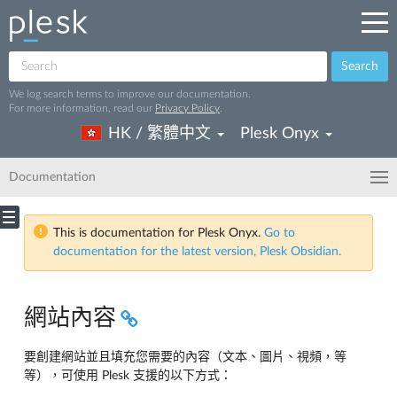
Search
We log search terms to improve our documentation.
For more information, read our
Privacy Policy
.
HK / 繁體中文
Plesk Onyx
Documentation
This is documentation for Plesk Onyx.
Go to
documentation for the latest version, Plesk Obsidian.
網站內容
要創建網站並且填充您需要的內容（文本、圖片、視頻，等
等），可使用 Plesk 支援的以下方式：