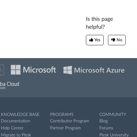
Is this page
helpful?
Yes
No
KNOWLEDGE BASE
PROGRAMS
COMMUNITY
Documentation
Contributor Program
Blog
Help Center
Partner Program
Forums
Migrate to Plesk
Plesk University