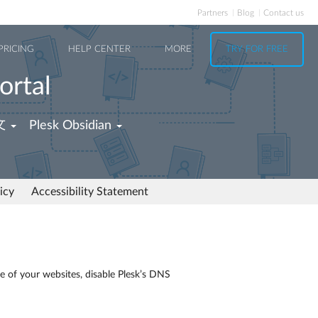
Partners
Blog
Contact us
PRICING
HELP CENTER
MORE
TRY FOR FREE
ortal
文
Plesk Obsidian
icy
Accessibility Statement
e of your websites, disable Plesk’s DNS