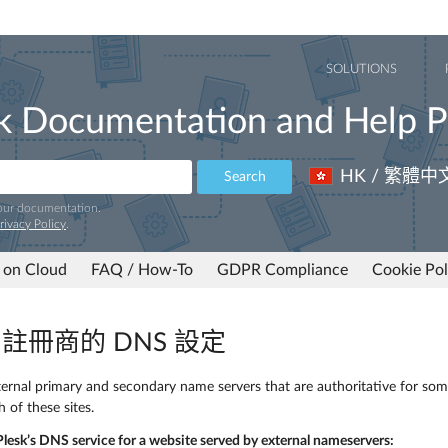
SOLUTIONS
k Documentation and Help P
HK / 繁體中
Search
 our documentation.
rivacy Policy
.
 on Cloud
FAQ / How-To
GDPR Compliance
Cookie Pol
 中註冊商的 DNS 設定
ternal primary and secondary name servers that are authoritative for som
h of these sites.
Plesk’s DNS service for a website served by external nameservers: