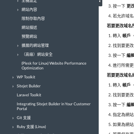
主機設定
按一下
更
網站內容
若允許域
限制存取內容
若要更改域名
網站描述
轉入
帳戶
預覽網站
擴展的網站管理
找到要更改
（高級）網站安全
按一下
編
(Plesk for Linux) Website Performance
進行所需
Optimization
若要更改域名的
WP Toolkit
轉入
帳戶
Sitejet Builder
找到要更改
Laravel Toolkit
Integrating Sitejet Builder in Your Customer
按一下
編
Portal
指定為網站
Git 支援
如果為網站
Ruby 支援 (Linux)