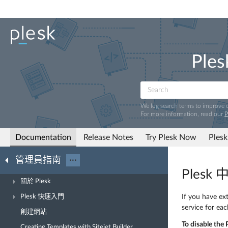
Ples
We log search terms to improve
For more information, read our
P
Documentation
Release Notes
Try Plesk Now
Plesk
管理員指南
···
Plesk
關於 Plesk
Plesk 快速入門
If you have ex
service for eac
創建網站
To disable the 
Creating Templates with Sitejet Builder