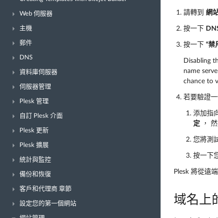
請轉到
網
Web 伺服器
主機
按一下
DN
郵件
按一下
“禁
DNS
Disabling t
name server
資料庫伺服器
chance to v
伺服器管理
若要驗證一
Plesk 管理
添加指
自訂 Plesk 介面
定
， 
Plesk 更新
您將測
Plesk 擴展
按一下
統計與監控
Plesk 
備份和恢復
客戶和代理商 章節
域名上
設定您的第一個網站