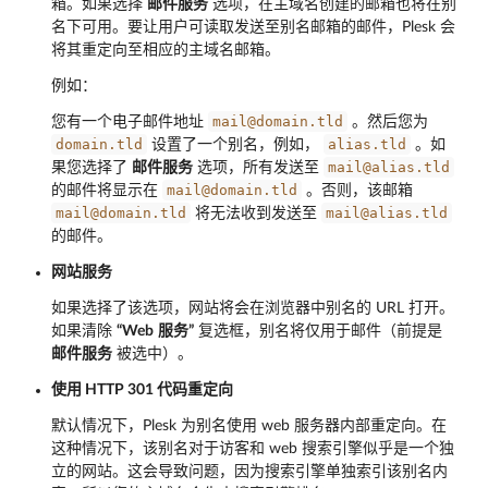
箱。如果选择
邮件服务
选项，在主域名创建的邮箱也将在别
名下可用。要让用户可读取发送至别名邮箱的邮件，Plesk 会
将其重定向至相应的主域名邮箱。
例如：
mail@domain.tld
您有一个电子邮件地址
。然后您为
domain.tld
alias.tld
设置了一个别名，例如，
。如
mail@alias.tld
果您选择了
邮件服务
选项，所有发送至
mail@domain.tld
的邮件将显示在
。否则，该邮箱
mail@domain.tld
mail@alias.tld
将无法收到发送至
的邮件。
网站服务
如果选择了该选项，网站将会在浏览器中别名的 URL 打开。
如果清除
“Web
服务”
复选框，别名将仅用于邮件（前提是
邮件服务
被选中）。
使用 HTTP 301 代码重定向
默认情况下，Plesk 为别名使用 web 服务器内部重定向。在
这种情况下，该别名对于访客和 web 搜索引擎似乎是一个独
立的网站。这会导致问题，因为搜索引擎单独索引该别名内