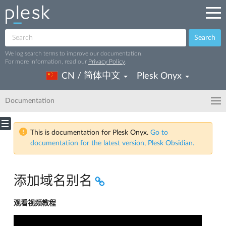
Search
We log search terms to improve our documentation.
For more information, read our
Privacy Policy
.
CN / 简体中文
Plesk Onyx
Documentation
This is documentation for Plesk Onyx.
Go to
documentation for the latest version, Plesk Obsidian.
添加域名别名
观看视频教程