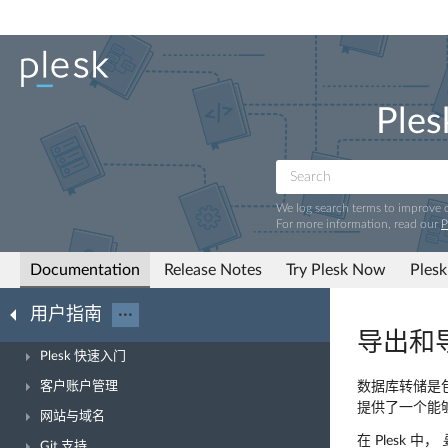
Ples
We log search terms to improve
For more information, read our
P
Documentation
Release Notes
Try Plesk Now
Plesk
用户指南
···
导出和
Plesk 快速入门
客户账户管理
数据库转储是包
提供了一个能
网站与域名
在 Plesk 中，
Git 支持