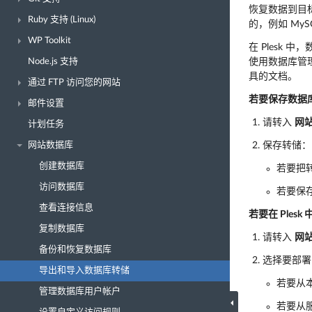
恢复数据到目
Ruby 支持 (Linux)
的，例如 MySQ
WP Toolkit
在 Plesk
Node.js 支持
使用数据库管理
具的文档。
通过 FTP 访问您的网站
若要保存数据
邮件设置
请转入
网
计划任务
网站数据库
保存转储：
创建数据库
若要把
访问数据库
若要保
查看连接信息
若要在 Ples
复制数据库
请转入
网
备份和恢复数据库
选择要部署
导出和导入数据库转储
若要从
管理数据库用户帐户
若要从