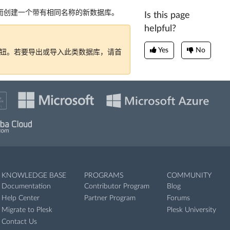
而创建一个带有相同名称的新数据库。
Is this page
helpful?
Yes
No
钮。若要导出或导入此类数据库，请首
KNOWLEDGE BASE
PROGRAMS
COMMUNITY
Documentation
Contributor Program
Blog
Help Center
Partner Program
Forums
Migrate to Plesk
Plesk University
Contact Us