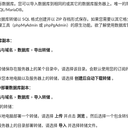
标数据库。您可以导入数据库到相同的或其它的数据库服务器上。唯一的
L/MariaDB。
 中，数据库转储以 SQL 格式创建并以 ZIP 存档形式保存。如果您需要以
工具（phpMyAdmin 或 phpPgAdmin）的原生功能。欲了解使用
库副本：
站与域名
>
数据库
>
导出转储
。
转储保存在服务器上的某个目录中，请选择该目录。会默认使用您的订阅
存您本地电脑以及服务器上的转储，请选择
创建后自动下载转储
。
k 中部署数据库副本：
站与域名
>
数据库
>
导入转储
。
的转储：
本地电脑部署一个转储，请选择
上传
并点击
浏览
。然后选择一个包含转储文
服务器上的目录部署转储，请选择
导入
并选择转储文件。