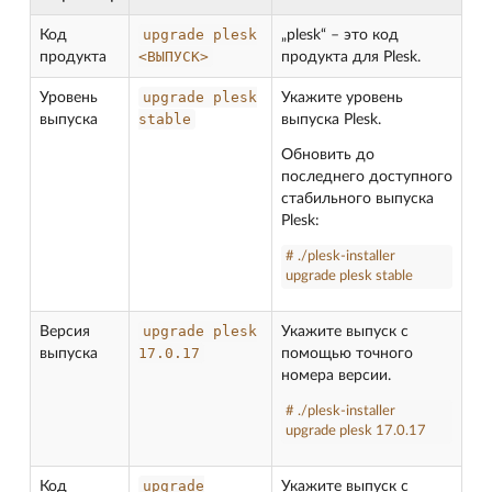
upgrade
plesk
Код
„plesk“ – это код
<ВЫПУСК>
продукта
продукта для Plesk.
upgrade
plesk
Уровень
Укажите уровень
stable
выпуска
выпуска Plesk.
Обновить до
последнего доступного
стабильного выпуска
Plesk:
# ./plesk-installer
upgrade plesk stable
upgrade
plesk
Версия
Укажите выпуск с
17.0.17
выпуска
помощью точного
номера версии.
# ./plesk-installer
upgrade plesk 17.0.17
upgrade
Код
Укажите выпуск с