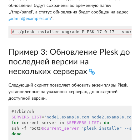
обновления будут сохранены во временную папку
„/tmp/panel“, а статус обновления будет сообщен на адрес
„admin
@
example
.
com
“.
# ./plesk-installer upgrade PLESK_17_0_17 --source 
Пример 3: Обновление Plesk до
последней версии на
нескольких серверах
Следующий скрипт позволяет обновить экземпляры Plesk,
установленные на указанных серверах, до последней
доступной версии.
#!/bin/sh
SERVERS_LIST
=
"node1.example.com node2.example.com"
for
 current_server in 
$SERVERS_LIST
;
do
ssh -f root@
$current_server
'plesk installer --sele
done