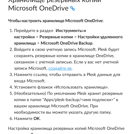
Microsoft OneDrive
Чтобы настроить хранилище Microsoft OneDrive:
Перейдите в раздел
Инструменты и
настройки
>
Резервные копии
>
Настройки удаленного
хранилища
>
Microsoft OneDrive Backup
.
Войдите в свою учетную запись Microsoft. Plesk будет
сохранять резервные копии в хранилище OneDrive,
связанном с учетной записью. Если у вас нет учетной
записи Microsoft,
создайте ее
.
Нажмите ссылку, чтобы отправить в Plesk данные для
входа Microsoft.
Установите флажок «Использовать хранилище».
(Необязательно) По умолчанию Plesk хранит резервные
копии в папке “Apps/plesk-backup/<имя подписки>” в
вашем хранилище Microsoft OneDrive. При
необходимости вы можете указать другую папку.
Нажмите
OK
.
Настройка хранилища резервных копий Microsoft OneDrive