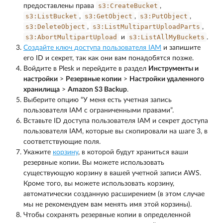
s3:CreateBucket
предоставлены права
,
s3:ListBucket
s3:GetObject
s3:PutObject
,
,
,
s3:DeleteObject
s3:ListMultipartUploadParts
,
,
s3:AbortMultipartUpload
s3:ListAllMyBuckets
и
.
Создайте ключ доступа пользователя IAM
и запишите
его ID и секрет, так как они вам понадобятся позже.
Войдите в Plesk и перейдите в раздел
Инструменты и
настройки
>
Резервные копии
>
Настройки удаленного
хранилища
>
Amazon S3 Backup
.
Выберите опцию “У меня есть учетная запись
пользователя IAM с ограниченными правами”.
Вставьте ID доступа пользователя IAM и секрет доступа
пользователя IAM, которые вы скопировали на шаге 3, в
соответствующие поля.
Укажите
корзину
, в которой будут храниться ваши
резервные копии. Вы можете использовать
существующую корзину в вашей учетной записи AWS.
Кроме того, вы можете использовать корзину,
автоматически созданную расширением (в этом случае
мы не рекомендуем вам менять имя этой корзины).
Чтобы сохранять резервные копии в определенной