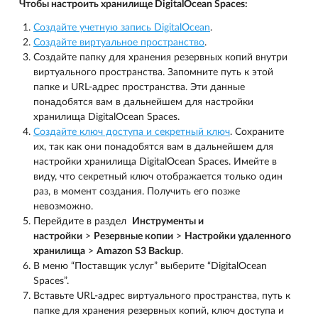
Чтобы настроить хранилище DigitalOcean Spaces:
Создайте учетную запись DigitalOcean
.
Создайте виртуальное пространство
.
Создайте папку для хранения резервных копий внутри
виртуального пространства. Запомните путь к этой
папке и URL-адрес пространства. Эти данные
понадобятся вам в дальнейшем для настройки
хранилища DigitalOcean Spaces.
Создайте ключ доступа и секретный ключ
. Сохраните
их, так как они понадобятся вам в дальнейшем для
настройки хранилища DigitalOcean Spaces. Имейте в
виду, что секретный ключ отображается только один
раз, в момент создания. Получить его позже
невозможно.
Перейдите в раздел
Инструменты и
настройки
>
Резервные копии
>
Настройки удаленного
хранилища
>
Amazon S3 Backup
.
В меню “Поставщик услуг” выберите “DigitalOcean
Spaces”.
Вставьте URL-адрес виртуального пространства, путь к
папке для хранения резервных копий, ключ доступа и