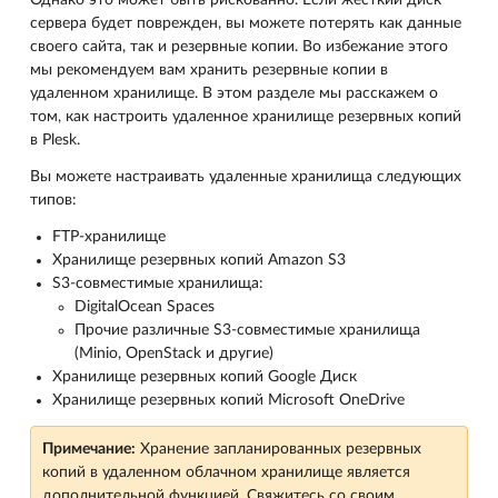
Однако это может быть рискованно. Если жесткий диск
сервера будет поврежден, вы можете потерять как данные
своего сайта, так и резервные копии. Во избежание этого
мы рекомендуем вам хранить резервные копии в
удаленном хранилище. В этом разделе мы расскажем о
том, как настроить удаленное хранилище резервных копий
в Plesk.
Вы можете настраивать удаленные хранилища следующих
типов:
FTP-хранилище
Хранилище резервных копий Amazon S3
S3-совместимые хранилища:
DigitalOcean Spaces
Прочие различные S3-совместимые хранилища
(Minio, OpenStack и другие)
Хранилище резервных копий Google Диск
Хранилище резервных копий Microsoft OneDrive
Примечание:
Хранение запланированных резервных
копий в удаленном облачном хранилище является
дополнительной функцией. Свяжитесь со своим