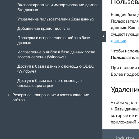
Пользов
Экспортирование и импортирование дампов
баз данных
Каждая база 
Управление пользователями базы данных
Пользователя
данных
. Как 
Добавление правил доступа
существующих
Проверка и исправление ошибок в базе
данных
.
данных
Чтобы исполь
Исправление ошибок в базе данных после
восстановления (Windows)
Пользователь
Доступ к базам данных с помощью ODBC
При наличии 
(Windows)
Более подро
Доступ к базам данных с помощью
связывающих строк
Удалени
Резервное копирование и восстановление
сайтов
Чтобы удалит
>
Базы данны
которые не и
приложений и
Industry