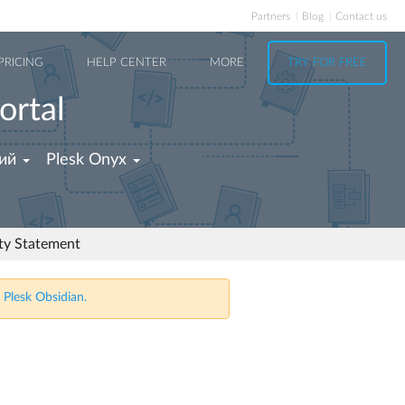
Partners
Blog
Contact us
PRICING
HELP CENTER
MORE
TRY FOR FREE
ortal
ий
Plesk Onyx
ity Statement
 Plesk Obsidian.