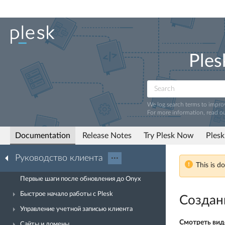
Ples
We log search terms to impr
For more information, read o
Documentation
Release Notes
Try Plesk Now
Plesk
Руководство клиента
···
This is d
Первые шаги после обновления до Onyx
Быстрое начало работы с Plesk
Создан
Управление учетной записью клиента
Смотреть вид
Сайты и домены