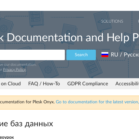
SOLUTIONS
k Documentation and Help P
RU / Русск
Search
ove our documentation.
ur
Privacy Policy
.
 on Cloud
FAQ / How-To
GDPR Compliance
Accessibil
ocumentation for Plesk Onyx.
Go to documentation for the latest version,
ие баз данных
еоурок