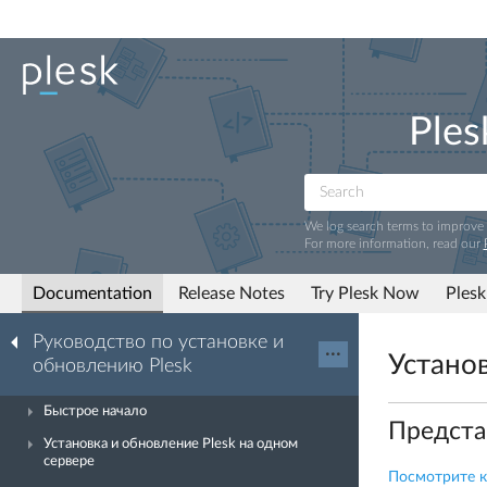
Ples
We log search terms to improve
For more information, read our
Documentation
Release Notes
Try Plesk Now
Plesk
Руководство по установке и
···
Установ
обновлению Plesk
Быстрое начало
Предста
Установка и обновление Plesk на одном
сервере
Посмотрите ко