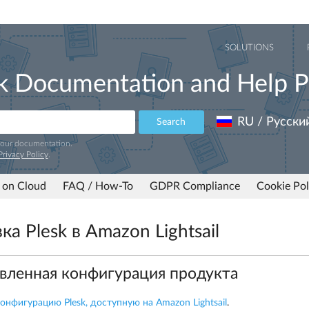
SOLUTIONS
k Documentation and Help P
RU / Русски
Search
 our documentation.
Privacy Policy
.
 on Cloud
FAQ / How-To
GDPR Compliance
Cookie Pol
ка Plesk в Amazon Lightsail
вленная конфигурация продукта
нфигурацию Plesk, доступную на Amazon Lightsail
.