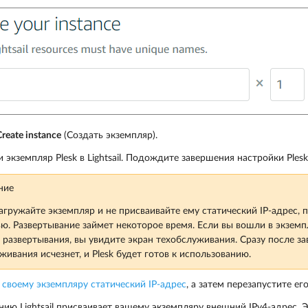
Create instance
(Создать экземпляр).
 экземпляр Plesk в Lightsail. Подождите завершения настройки Plesk
ние
агружайте экземпляр и не присваивайте ему статический IP-адрес, п
ю. Развертывание займет некоторое время. Если вы вошли в экземпл
 развертывания, вы увидите экран техобслуживания. Сразу после з
живания исчезнет, и Plesk будет готов к использованию.
 своему экземпляру статический IP-адрес
, а затем перезапустите его
ию Lightsail присваивает вашему экземпляру внешний IPv4-адрес. Э