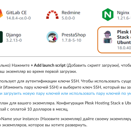
ельно) Нажмите
+ Add launch script
(Добавить скрипт загрузки), чтоб
аш экземпляр во время первой загрузки.
 использует для аутентификации ключи SSH. Чтобы использовать с
ir
(Изменить пару ключей SSH) и выберите ключ SSH, который вы з
ли загрузить новую пару ключей или использовать пару ключей по 
лан для вашего экземпляра. Конфигурация Plesk Hosting Stack в Ub
tsail с оплатой 10 долларов в месяц.
«Name your instance» (Назовите экземпляр) дайте своему экземпляр
 экземпляров, которое вы хотите развернуть.