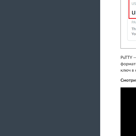
PuTTY ―
формат
ключ в 
Смотри