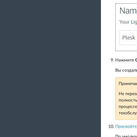
Нажмите
Вы создали
Примеча
Не перез
полность
процессе
техобслу
Присвойте
По умолчан