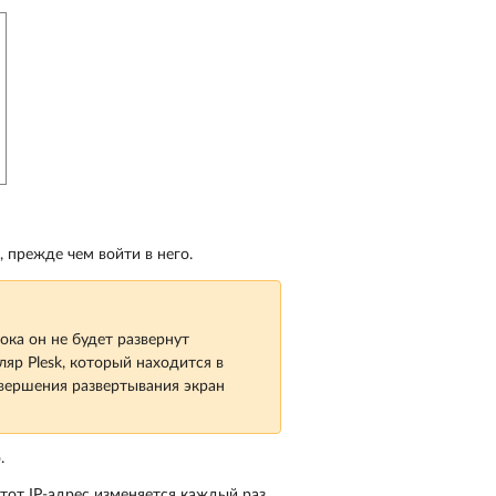
, прежде чем войти в него.
ока он не будет развернут
яр Plesk, который находится в
авершения развертывания экран
.
тот IP-адрес изменяется каждый раз,