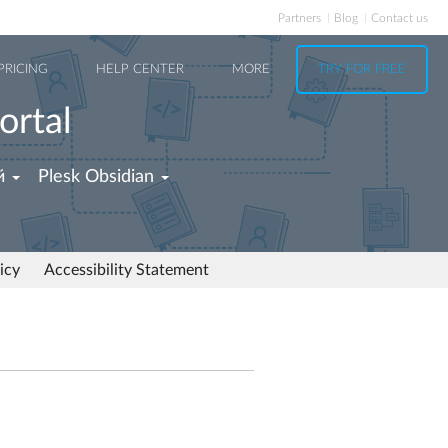
Partners
Blog
Contact us
PRICING
HELP CENTER
MORE
TRY FOR FREE
ortal
й
Plesk Obsidian
icy
Accessibility Statement