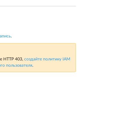
апись
.
ке HTTP 403,
создайте политику IAM
его пользователя
.