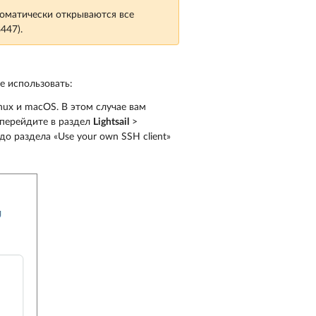
автоматически открываются все
447).
е использовать:
nux и macOS. В этом случае вам
 перейдите в раздел
Lightsail
>
о раздела «Use your own SSH client»