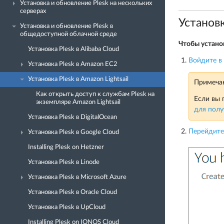
Установка и обновление Plesk на нескольких
серверах
Установк
Установка и обновление Plesk в
общедоступной облачной среде
Чтобы установ
Установка Plesk в Alibaba Cloud
Войдите в
Установка Plesk в Amazon EC2
Установка Plesk в Amazon Lightsail
Примеча
Как открыть доступ к службам Plesk на
Если вы 
экземпляре Amazon Lightsail
для полу
Установка Plesk в DigitalOcean
Перейдите в
Установка Plesk в Google Cloud
Installing Plesk on Hetzner
Установка Plesk в Linode
Установка Plesk в Microsoft Azure
Установка Plesk в Oracle Cloud
Установка Plesk в UpCloud
Installing Plesk on IONOS Cloud