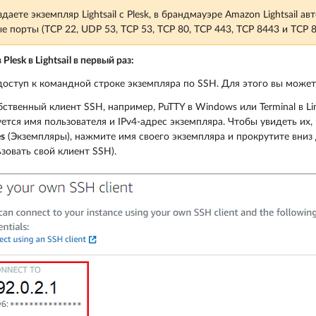
здаете экземпляр Lightsail с Plesk, в брандмауэре Amazon Lightsail 
 порты (TCP 22, UDP 53, TCP 53, TCP 80, TCP 443, TCP 8443 и TCP 8
Plesk в Lightsail в первый раз:
доступ к командной строке экземпляра по SSH. Для этого вы может
ственный клиент SSH, например, PuTTY в Windows или Terminal в Li
ется имя пользователя и IPv4-адрес экземпляра. Чтобы увидеть их,
es
(Экземпляры), нажмите имя своего экземпляра и прокрутите вниз д
зовать свой клиент SSH).