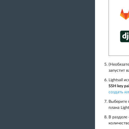
(Необязат
запустит в
Lightsail
SSH key pa
создать и
Выберите п
плана Ligh
В разделе 
количество