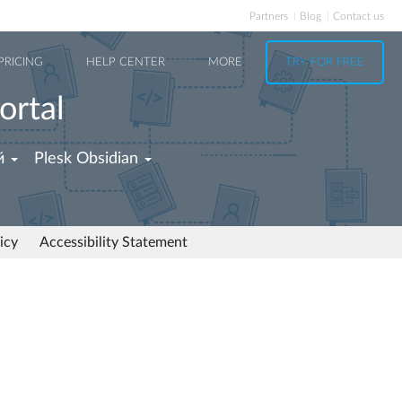
Partners
Blog
Contact us
PRICING
HELP CENTER
MORE
TRY FOR FREE
ortal
й
Plesk Obsidian
icy
Accessibility Statement