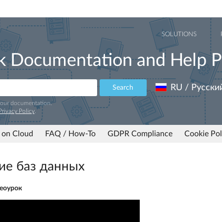
SOLUTIONS
k Documentation and Help P
RU / Русски
Search
 our documentation.
Privacy Policy
.
 on Cloud
FAQ / How-To
GDPR Compliance
Cookie Pol
ие баз данных
еоурок