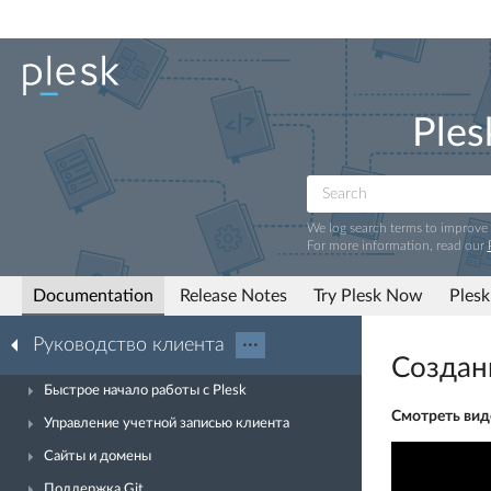
Ples
We log search terms to improve
For more information, read our
Documentation
Release Notes
Try Plesk Now
Plesk
Руководство клиента
···
Создан
Быстрое начало работы с Plesk
Смотреть вид
Управление учетной записью клиента
Сайты и домены
Поддержка Git