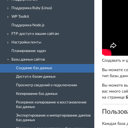
Поддержка Ruby (Linux)
WP Toolkit
Поддержка Node.js
FTP-доступ к вашим сайтам
Настройки почты
Планирование задач
Базы данных сайтов
Создавать и 
Создание баз данных
Вы можете со
тип базы данн
Доступ к базам данных
Просмотр сведений о подключении
Вы можете вы
вас много сай
Копирование баз данных
на странице
Б
Резервное копирование и восстановление
баз данных
Пользов
Экспортирование и импортирование дампов
баз данных
Каждая база 