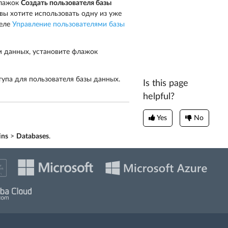
флажок
Создать пользователя базы
 вы хотите использовать одну из уже
деле
Управление пользователями базы
м данных, установите флажок
упа для пользователя базы данных.
Is this page
helpful?
Yes
No
ins
>
Databases
.