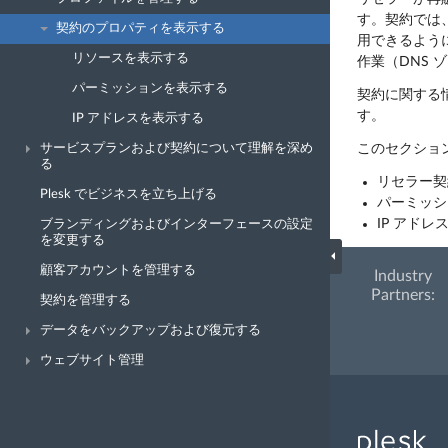
す。契約では
契約のプロパティを表示する
用できるよう
リソースを表示する
作業（DNS
パーミッションを表示する
契約に関する
す。
IP アドレスを表示する
サービスプランおよび契約について理解を深め
このセクショ
る
リセラー契
Plesk でビジネスを立ち上げる
パーミッシ
IP アドレ
ブランディングおよびインターフェースの設定
を変更する
顧客アカウントを管理する
Industry
Partners:
契約を管理する
データをバックアップおよび復元する
ウェブサイト管理