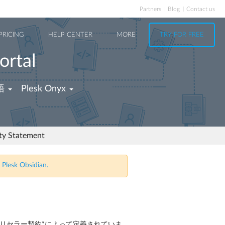
Partners
Blog
Contact us
PRICING
HELP CENTER
MORE
TRY FOR FREE
ortal
語
Plesk Onyx
ity Statement
 Plesk Obsidian.
リセラー契約*によって定義されていま