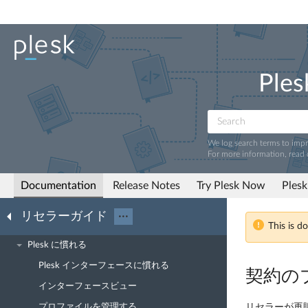
Ples
We log search terms to imp
For more information, read
Documentation
Release Notes
Try Plesk Now
Plesk
リセラーガイド
···
This is d
Plesk に慣れる
Plesk インターフェースに慣れる
契約の
インターフェースビュー
プロファイルを管理する
リセラーが再