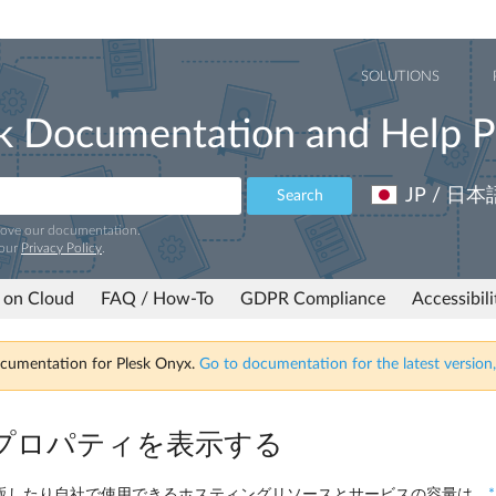
SOLUTIONS
k Documentation and Help P
JP / 日本
Search
rove our documentation.
 our
Privacy Policy
.
 on Cloud
FAQ / How-To
GDPR Compliance
Accessibil
ocumentation for Plesk Onyx.
Go to documentation for the latest version,
プロパティを表示する
販したり自社で使用できるホスティングリソースとサービスの容量は、
*