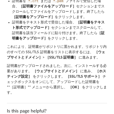
*.crt
*.pem
証明書を
または
ファイルで受信した場
合、
［証明書ファイルをアップロード］
セクションまでス
クロールしてファイルをアップロードします。終了したら
［証明書をアップロード］
をクリックします。
証明書をテキスト形式で受信した場合、
［証明書をテキス
ト形式でアップロード］
セクションまでスクロールして、
証明書を該当フィールドに貼り付けます。終了したら
［証
明書をアップロード］
をクリックします。
これにより、証明書がリポジトリに置かれます。リポジトリ内
のすべての SSL/TLS 証明書をリストに表示するには、
［ウェ
ブサイトとドメイン］
>
［SSL/TLS 証明書］
に進みます。
証明書がアップロードされました。次に、インストールする必
要があります。
［ウェブサイトとドメイン］
に進み、
［ホス
ティング設定］
をクリックします。
［SSL/TLS サポート］
チ
ェックボックスをオンにして、アップロードした証明書を
**［証明書］** メニューから選択し、
［OK］
をクリックしま
す。
Is this page helpful?