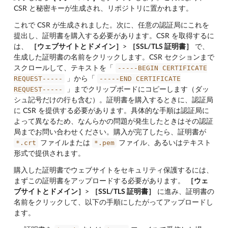
CSR と秘密キーが生成され、リポジトリに置かれます。
これで CSR が生成されました。次に、任意の認証局にこれを
提出し、証明書を購入する必要があります。CSR を取得するに
は、
［ウェブサイトとドメイン］
>
［SSL/TLS 証明書］
で、
生成した証明書の名前をクリックします。CSR セクションまで
-----BEGIN
CERTIFICATE
スクロールして、テキストを「
REQUEST-----
-----END
CERTIFICATE
」から「
REQUEST-----
」までクリップボードにコピーします（ダッ
シュ記号だけの行も含む）。証明書を購入するときに、認証局
に CSR を提供する必要があります。具体的な手順は認証局に
よって異なるため、なんらかの問題が発生したときはその認証
局までお問い合わせください。購入が完了したら、証明書が
*.crt
*.pem
ファイルまたは
ファイル、あるいはテキスト
形式で提供されます。
購入した証明書でウェブサイトをセキュリティ保護するには、
まずこの証明書をアップロードする必要があります。
［ウェ
ブサイトとドメイン］
>
［SSL/TLS 証明書］
に進み、証明書の
名前をクリックして、以下の手順にしたがってアップロードし
ます。