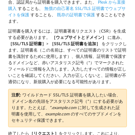
合、認証局から証明書を購入できます。また、
Plesk から直接
購入
することも、
無償の自己署名 SSL/TLS 証明書でウェブサ
イトを保護
することも、
既存の証明書で保護
することもでき
ます。
証明書を購入するには、証明書署名リクエスト（CSR）を生成
する必要があります。
［ウェブサイトとドメイン］
に進み、
［SSL/TLS 証明書］
>
［SSL/TLS 証明書を追加］
をクリックし
ます。証明書名（この名前は、すべての証明書のリストで証明
書を識別するために使用します）、個人情報、証明書で保護す
るドメインなど、赤いアスタリスク記号（*）でマークされた
フィールドに情報を入力します。入力したすべての情報が正し
いことを確認してください。入力が正しくないと、証明書が不
適切になり、新規購入が必要になる可能性があります。
注釈:
ワイルドカード SSL/TLS 証明書を購入したい場合、
ドメイン名の先頭をアスタリスク記号（*）にする必要があ
ります。たとえば、
*.example.com
に対して生成された証
明書を使用して、
example.com
のすべてのサブドメインを
セキュリティ保護できます。
終了したら
［リクエスト］
をクリックします。これにより、