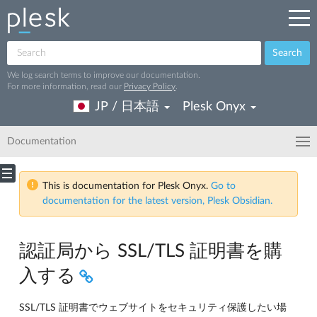
Search
We log search terms to improve our documentation.
For more information, read our
Privacy Policy
.
JP / 日本語
Plesk Onyx
Documentation
This is documentation for Plesk Onyx.
Go to
documentation for the latest version, Plesk Obsidian.
認証局から SSL/TLS 証明書を購
入する
SSL/TLS 証明書でウェブサイトをセキュリティ保護したい場