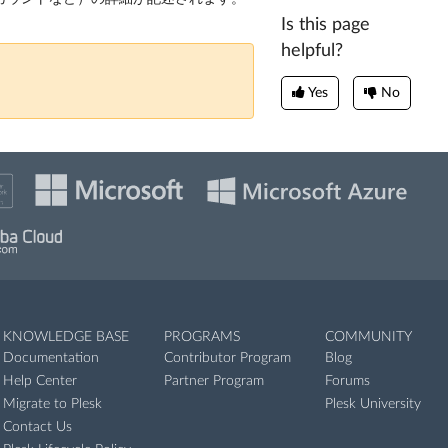
Is this page
helpful?
Yes
No
KNOWLEDGE BASE
PROGRAMS
COMMUNITY
Documentation
Contributor Program
Blog
Help Center
Partner Program
Forums
Migrate to Plesk
Plesk University
Contact Us