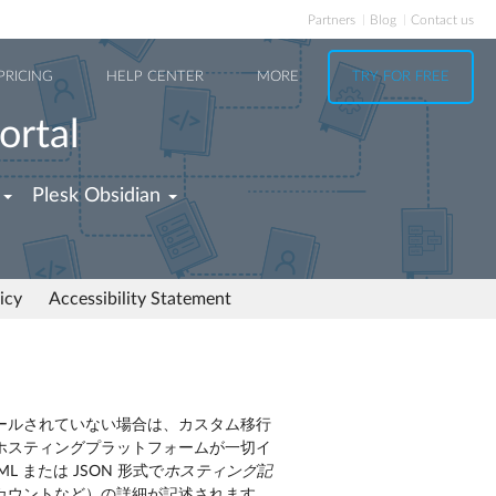
Partners
Blog
Contact us
PRICING
HELP CENTER
MORE
TRY FOR FREE
ortal
Plesk Obsidian
icy
Accessibility Statement
ールされていない場合は、カスタム移行
ホスティングプラットフォームが一切イ
または JSON 形式で
ホスティング記
カウントなど）の詳細が記述されます。