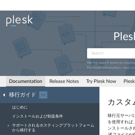
Ples
We log search terms to impro
For more information, read ou
Documentation
Release Notes
Try Plesk Now
Plesk
移行ガイド
···
カスタ
はじめに
移行元サーバ
インストールおよび前提条件
を使用すれば
サポートされるホスティングプラットフォーム
ンストールされ
から移行する
述ファイル
が