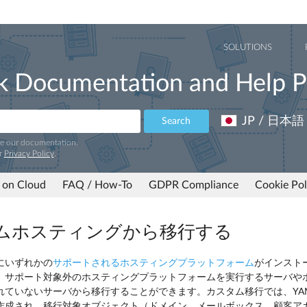
SOLUTIONS
k Documentation and Help P
JP / 日本語
Search
ve our documentation.
r
Privacy Policy
.
 on Cloud
FAQ / How-To
GDPR Compliance
Cookie Pol
ムホスティングから移行する
にいずれかの
サポートされるホスティングプラットフォーム
がインスト
、サポート対象外のホスティングプラットフォームを実行するサーバや
ていないサーバから移行することができます。カスタム移行では、YAML 
作成され、移行対象オブジェクト（ドメイン、メールボックス、顧客ア