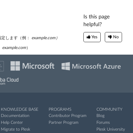
Is this page
helpful?
Yes
No
を指定します（例：
example.com）
：
example.com
）
KNOWLEDGE BASE
PROGRAMS
COMMUNITY
Documentation
Contributor Program
Blog
Help Center
Partner Program
Forums
Migrate to Plesk
Plesk University