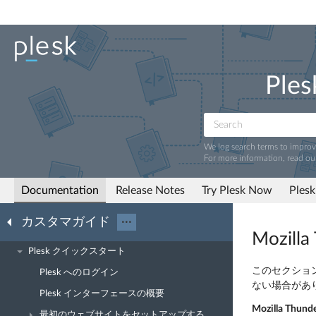
Ples
We log search terms to impro
For more information, read ou
Documentation
Release Notes
Try Plesk Now
Plesk
カスタマガイド
···
Mozil
Plesk クイックスタート
このセクションでは
Plesk へのログイン
ない場合があ
Plesk インターフェースの概要
Mozilla T
最初のウェブサイトをセットアップする