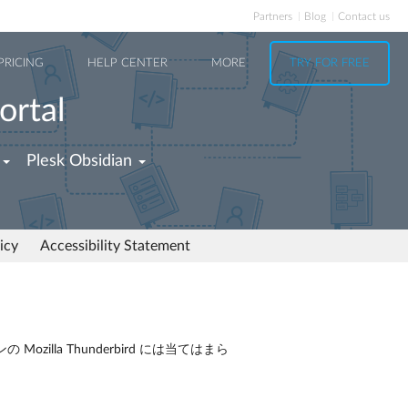
Partners
Blog
Contact us
PRICING
HELP CENTER
MORE
TRY FOR FREE
ortal
Plesk Obsidian
icy
Accessibility Statement
Mozilla Thunderbird には当てはまら