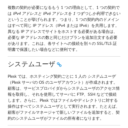
複数の契約が必要になるもう 1 つの理由として、1 つの契約で
は
IPv4
アドレスと IPv6 アドレスを 1 つずつしか利用できない
ということが挙げられます。つまり、1 つの契約内のドメイン
はすべて同じ IP アドレス（IPv4 または IPv6）を共用します。
異なる IP アドレスでサイトをホストする必要がある場合は、
必要な IP アドレスの数と同じだけプランを追加注文する必要
があります。これは、各サイトへの接続を別々の SSL/TLS 証
明書で保護したい場合などに便利です。
システムユーザ
Plesk では、ホスティング契約ごとに 1 人の
システムユーザ
（Plesk サーバの OS のユーザアカウント）が作成されます。
顧客は、サービスプロバイダからシステムユーザのアクセス情
報を取得し、それを使用してサーバに FTP、SSH などで接続
します。さらに、Plesk ではファイルやディレクトリに対する
操作はすべてシステムユーザとして実行されます。たとえば、
顧客がファイルマネージャで新しいファイルを追加すると、契
約のシステムユーザがファイルの所有者になります。