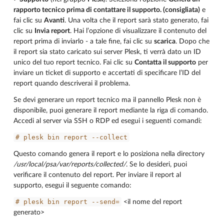
rapporto tecnico prima di contattare il supporto. (consigliata)
e
fai clic su
Avanti
. Una volta che il report sarà stato generato, fai
clic su
Invia report
. Hai l’opzione di visualizzare il contenuto del
report prima di inviarlo - a tale fine, fai clic su
scarica
. Dopo che
il report sia stato caricato sui server Plesk, ti verrà dato un ID
unico del tuo report tecnico. Fai clic su
Contatta il supporto
per
inviare un ticket di supporto e accertati di specificare l’ID del
report quando descriverai il problema.
Se devi generare un report tecnico ma il pannello Plesk non è
disponibile, puoi generare il report mediante la riga di comando.
Accedi al server via SSH o RDP ed esegui i seguenti comandi:
#
plesk
bin
report
--collect
Questo comando genera il report e lo posiziona nella directory
/usr/local/psa/var/reports/collected/
. Se lo desideri, puoi
verificare il contenuto del report. Per inviare il report al
supporto, esegui il seguente comando:
#
plesk
bin
report
--send=
<il nome del report
generato>