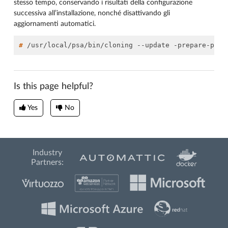
stesso tempo, conservando i risultati della configurazione
successiva all’installazione, nonché disattivando gli
aggiornamenti automatici.
# 
/usr/local/psa/bin/cloning
--update
-prepare-publ
Is this page helpful?
Yes
No
Industry
Partners: